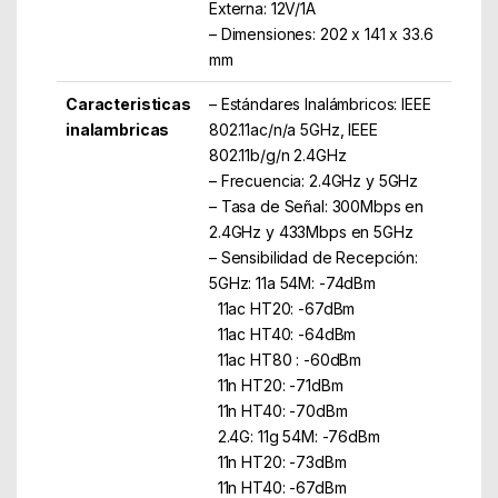
Externa: 12V/1A
– Dimensiones: 202 x 141 x 33.6
mm
Caracteristicas
– Estándares Inalámbricos: IEEE
inalambricas
802.11ac/n/a 5GHz, IEEE
802.11b/g/n 2.4GHz
– Frecuencia: 2.4GHz y 5GHz
– Tasa de Señal: 300Mbps en
2.4GHz y 433Mbps en 5GHz
– Sensibilidad de Recepción:
5GHz: 11a 54M: -74dBm
11ac HT20: -67dBm
11ac HT40: -64dBm
11ac HT80 : -60dBm
11n HT20: -71dBm
11n HT40: -70dBm
2.4G: 11g 54M: -76dBm
11n HT20: -73dBm
11n HT40: -67dBm