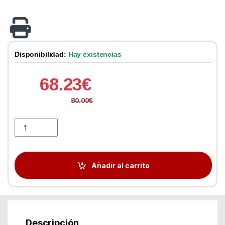
Disponibilidad:
Hay existencias
68.23
€
80.00
€
TP-LINK Archer MR200 Router 4G WiFi AC750 quantity
Añadir al carrito
Descripción