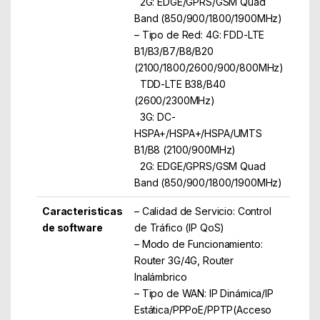
2G: EDGE/GPRS/GSM Quad
Band (850/900/1800/1900MHz)
– Tipo de Red: 4G: FDD-LTE
B1/B3/B7/B8/B20
(2100/1800/2600/900/800MHz)
TDD-LTE B38/B40
(2600/2300MHz)
3G: DC-
HSPA+/HSPA+/HSPA/UMTS
B1/B8 (2100/900MHz)
2G: EDGE/GPRS/GSM Quad
Band (850/900/1800/1900MHz)
Caracteristicas
– Calidad de Servicio: Control
de software
de Tráfico (IP QoS)
– Modo de Funcionamiento:
Router 3G/4G, Router
Inalámbrico
– Tipo de WAN: IP Dinámica/IP
Estática/PPPoE/PPTP(Acceso