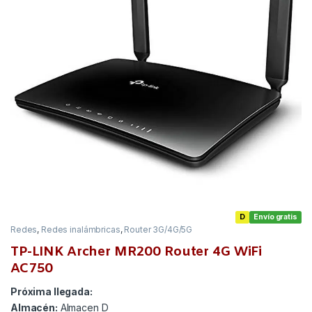
D
Envío gratis
Redes
,
Redes inalámbricas
,
Router 3G/4G/5G
TP-LINK Archer MR200 Router 4G WiFi
AC750
Próxima llegada:
Almacén:
Almacen D