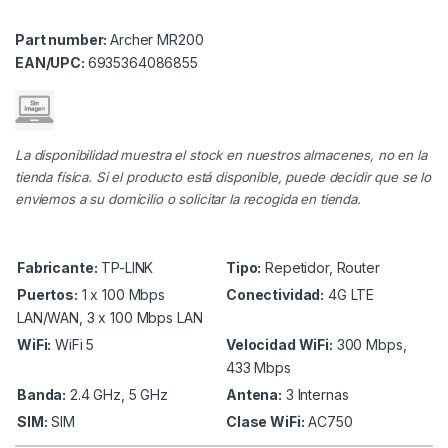
Part number:
Archer MR200
EAN/UPC:
6935364086855
La disponibilidad muestra el stock en nuestros almacenes, no en la
tienda física. Si el producto está disponible, puede decidir que se lo
enviemos a su domicilio o solicitar la recogida en tienda.
Fabricante:
TP-LINK
Tipo:
Repetidor, Router
Puertos:
1 x 100 Mbps
Conectividad:
4G LTE
LAN/WAN, 3 x 100 Mbps LAN
WiFi:
WiFi 5
Velocidad WiFi:
300 Mbps,
433 Mbps
Banda:
2.4 GHz, 5 GHz
Antena:
3 Internas
SIM:
SIM
Clase WiFi:
AC750