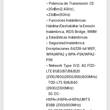
– Potencia de Transmisión: CE:
<20dBm(2.4GHz),
<23dBm(5GHz)
– Funciones Inalámbricas:
Habilitar/Deshabilitar la Emisión
Inalámbrica, WDS Bridge, WMM
y Estadísticas Inalámbricas
– Seguridad Inalámbrica:
Encriptaciones 64/128-bit WEP,
WPA/WPA2 y WPA-PSK/WPA2-
PSK
– Network Type (V2): 4G: FDD-
LTE B1/B3/B7/B8/B20
(2100/1800/2600/900/800MHz)
TDD-LTE B38/B40
(2600/2300MHz)
3G: DC-
HSPA+/HSPA+/HSPA/UMTS
B1/B8 (2100/900MHz)