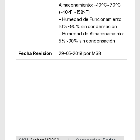
Almacenamiento: -40ºC~70ºC
(-40ºF ~158ºF)
– Humedad de Funcionamiento:
10%~90% sin condensación
– Humedad de Almacenamiento:
5%~90% sin condensación
Fecha Revisión
29-05-2018 por MSB
Part Number: Archer MR200
EAN: 6935364086855