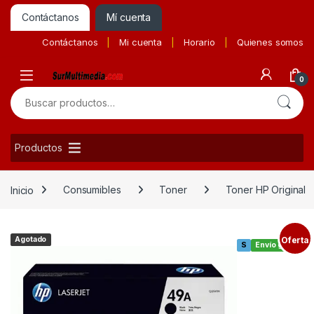
Contáctanos
Mí cuenta
Contáctanos
Mi cuenta
Horario
Quienes somos
0
Buscar por:
Productos
Inicio
Consumibles
Toner
Toner HP Original
Agotado
Oferta
S
Envío gratis