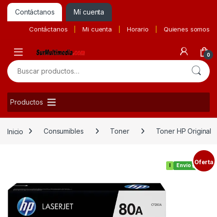
Contáctanos
Mí cuenta
Contáctanos
Mi cuenta
Horario
Quienes somos
0
Buscar por:
Productos
Inicio
Consumibles
Toner
Toner HP Original
Oferta
I
Envío gratis