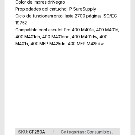
Color de impresiónNegro
Propiedades del cartuchoHP SureSupply
Ciclo de funcionamientoHasta 2700 páginas ISO/IEC
19752
Compatible conLaserJet Pro 400 M401a, 400 M401d,
400 M401dn, 400 M401dne, 400 M401dw, 400
M401n, 400 MFP M425dn, 400 MFP M425dw
Part Number: CF280A
EAN: 886000000000
SKU:
CF280A
Categorías:
Consumibles
,