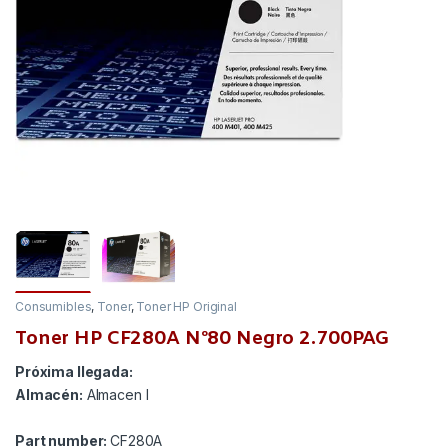
Consumibles
,
Toner
,
Toner HP Original
Toner HP CF280A Nº80 Negro 2.700PAG
Próxima llegada:
Almacén:
Almacen I
Part number:
CF280A