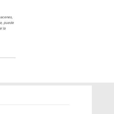
macenes,
le, puede
r la