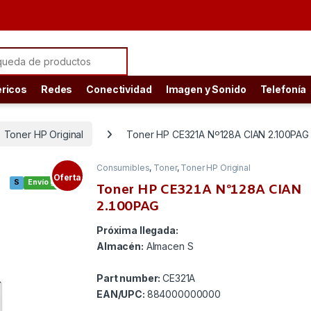
ch for:
éricos
Redes
Conectividad
Imagen y Sonido
Telefonía
Toner HP Original
Toner HP CE321A Nº128A CIAN 2.100PAG
Consumibles
,
Toner
,
Toner HP Original
Oferta
S
Envío gratis
Toner HP CE321A Nº128A CIAN
2.100PAG
Próxima llegada:
Almacén:
Almacen S
Part number:
CE321A
EAN/UPC:
884000000000