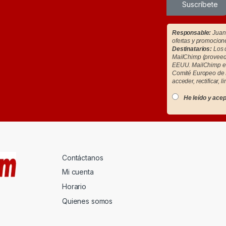
Suscríbete
Responsable:
Juan 
ofertas y promocion
Destinatarios:
Los d
MailChimp (proveedo
EEUU. MailChimp es
Comité Europeo de 
acceder, rectificar, l
He leído y acep
Contáctanos
Mi cuenta
Horario
Quienes somos