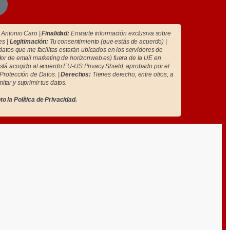
Antonio Caro |
Finalidad:
Enviarte información exclusiva sobre
es |
Legitimación:
Tu consentimiento (que estás de acuerdo) |
atos que me facilitas estarán ubicados en los servidores de
r de email marketing de horizonweb.es) fuera de la UE en
tá acogido al acuerdo EU-US Privacy Shield, aprobado por el
Protección de Datos. |
Derechos:
Tienes derecho, entre otros, a
imitar y suprimir tus datos.
to la
Política de Privacidad.