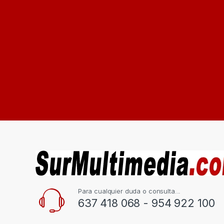
Para cualquier duda o consulta...
637 418 068 - 954 922 100