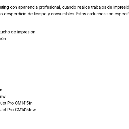
ting con apariencia profesional, cuando realice trabajos de impresi
ando desperdicio de tiempo y consumibles. Estos cartuchos son especí
rtucho de impresión
sión
5n
5nw
rJet Pro CM1415fn
erJet Pro CM1415fnw