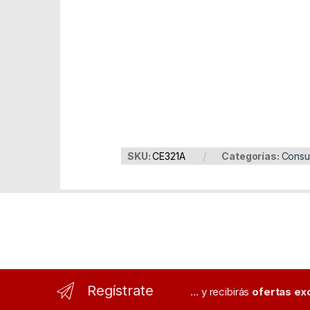
Part Number: CE321A
EAN: 884000000000
SKU:
CE321A
Categorías:
Consu
Regístrate
... y recibirás
ofertas ex