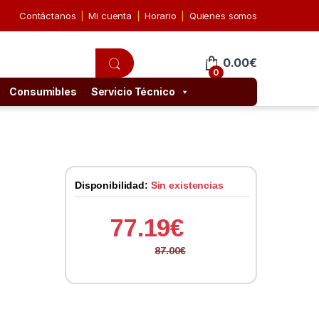
Contáctanos
Mi cuenta
Horario
Quienes somos
0.00
€
0
Consumibles
Servicio Técnico
Disponibilidad:
Sin existencias
77.19
€
87.00
€