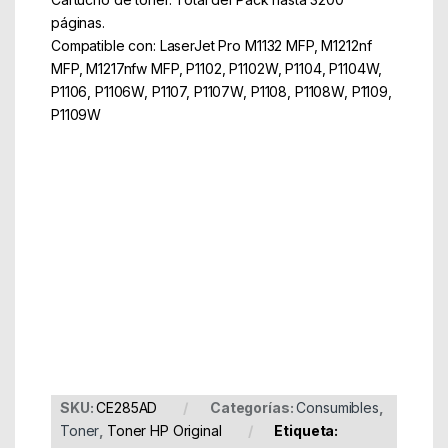
páginas.
Compatible con: LaserJet Pro M1132 MFP, M1212nf
MFP, M1217nfw MFP, P1102, P1102W, P1104, P1104W,
P1106, P1106W, P1107, P1107W, P1108, P1108W, P1109,
P1109W
Part Number: CE285AD
EAN: 886000000000
SKU:
CE285AD
Categorías:
Consumibles
,
Toner
,
Toner HP Original
Etiqueta: