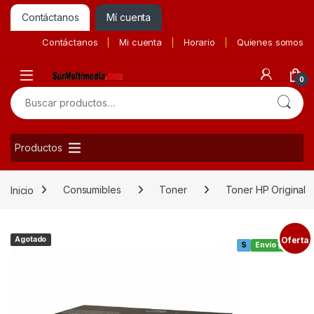
Contáctanos
Mí cuenta
Contáctanos
Mi cuenta
Horario
Quienes somos
0
Buscar por:
Productos
Inicio
Consumibles
Toner
Toner HP Original
Agotado
Oferta
S
Envío gratis