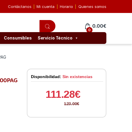
Contáctanos
Mi cuenta
Horario
Quienes somos
0.00
€
0
Consumibles
Servicio Técnico
PAG
Disponibilidad:
Sin existencias
000PAG
111.28
€
123.00
€