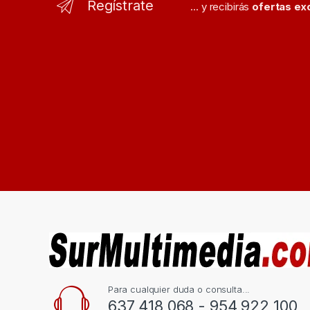
Regístrate
... y recibirás
ofertas ex
Para cualquier duda o consulta...
637 418 068 - 954 922 100