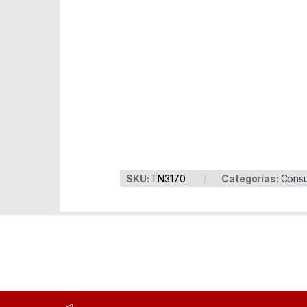
Part Number: TN3170
EAN: 4980000000000
SKU:
TN3170
Categorías:
Consu