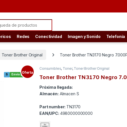
ch for:
éricos
Redes
Conectividad
Imagen y Sonido
Telefonía
Toner Brother Original
Toner Brother TN3170 Negro 7.000
Consumibles
,
Toner
,
Toner Brother Original
Oferta
S
Envío gratis
Toner Brother TN3170 Negro 7.
Próxima llegada:
Almacén:
Almacen S
Part number:
TN3170
EAN/UPC:
4980000000000