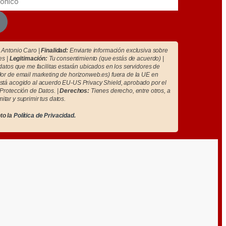
Antonio Caro |
Finalidad:
Enviarte información exclusiva sobre
es |
Legitimación:
Tu consentimiento (que estás de acuerdo) |
atos que me facilitas estarán ubicados en los servidores de
r de email marketing de horizonweb.es) fuera de la UE en
tá acogido al acuerdo EU-US Privacy Shield, aprobado por el
Protección de Datos. |
Derechos:
Tienes derecho, entre otros, a
imitar y suprimir tus datos.
to la
Política de Privacidad.