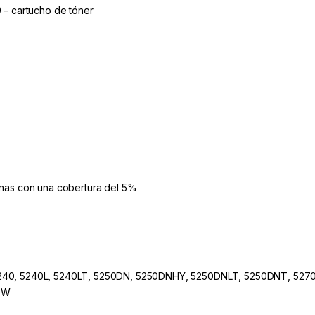
 – cartucho de tóner
inas con una cobertura del 5%
5240, 5240L, 5240LT, 5250DN, 5250DNHY, 5250DNLT, 5250DNT, 52
DW