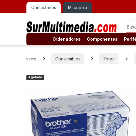
Contáctanos
Mí cuenta
Sear
Ordenadores
Componentes
Perif
Inicio
Consumibles
Toner
Agotado