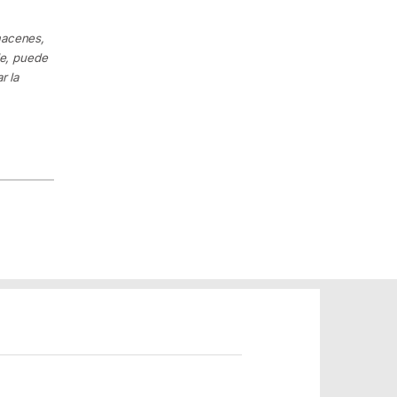
macenes,
le, puede
r la