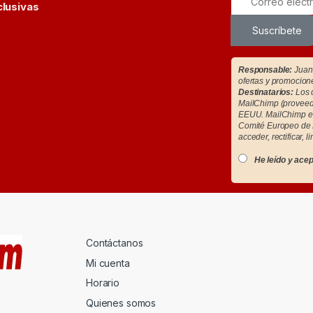
clusivas
Suscríbete
Responsable:
Juan 
ofertas y promocion
Destinatarios:
Los d
MailChimp (proveedo
EEUU. MailChimp es
Comité Europeo de 
acceder, rectificar, l
He leído y acep
Contáctanos
Mi cuenta
Horario
Quienes somos