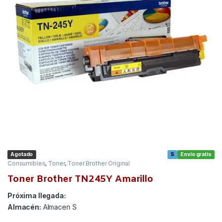
Agotado
S
Envío gratis
Consumibles
,
Toner
,
Toner Brother Original
Toner Brother TN245Y Amarillo
Próxima llegada:
Almacén:
Almacen S