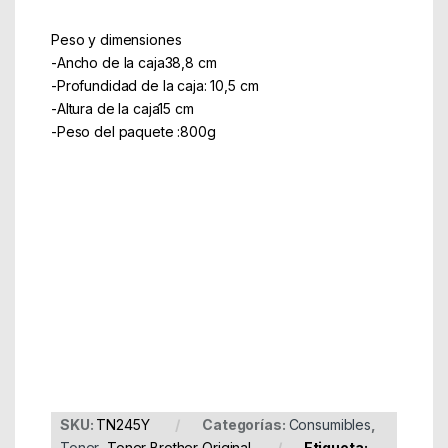
Peso y dimensiones
-Ancho de la caja38,8 cm
-Profundidad de la caja: 10,5 cm
-Altura de la caja15 cm
-Peso del paquete :800g
Part Number: TN245Y
EAN: 4980000000000
SKU:
TN245Y
Categorías:
Consumibles
,
Toner
,
Toner Brother Original
Etiqueta: