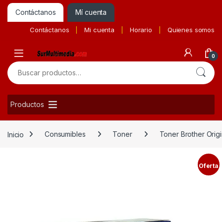
Contáctanos
Mí cuenta
Contáctanos
Mi cuenta
Horario
Quienes somos
0
Buscar por:
Productos
Inicio
Consumibles
Toner
Toner Brother Origi
Oferta