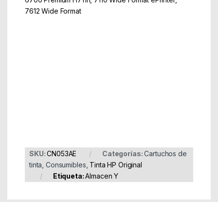
7612 Wide Format
Part Number: CN053AE
EAN: 886000000000
SKU:
CN053AE
Categorías:
Cartuchos de
tinta
,
Consumibles
,
Tinta HP Original
Etiqueta:
Almacen Y