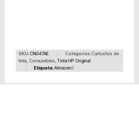
Part Number: CN047AE
EAN: 886000000000
SKU:
CN047AE
Categorías:
Cartuchos de
tinta
,
Consumibles
,
Tinta HP Original
Etiqueta:
Almacen I