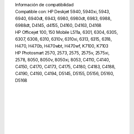
Información de compatibilidad
Compatible con: HP Deskjet 5940, 5940xi, 5943,
6940, 6940dt, 6943, 6980, 6980dt, 6983, 6988,
6988dt, D4145, d4155, D4160, D4163, D4168
HP Officejet 100, 150 Mobile L511a, 6301, 6304, 6305,
6307, 6308, 6310, 6310v, 6310xi, 6313, 6315, 6318,
H470, H470b, H470wbt, H470wf, K7100, K7103
HP Photosmart 2570, 2573, 2575, 2575v, 2575xi,
2578, 8050, 8050v, 8050xi, 8053, C4110, C4140,
C4150, C4170, C4173, C4175, C4180, C4183, C4188,
C4190, C4193, C4194, D5145, D5155, D5156, D5160,
D5168
Part Number: C9364EE
EAN: 885000000000