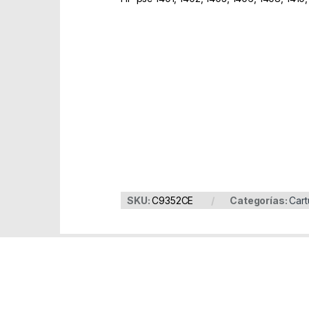
Part Number: C9352CE
EAN: 885000000000
SKU:
C9352CE
Categorías:
Cart