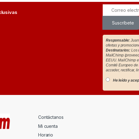
clusivas
Suscríbete
Responsable:
Juan 
ofertas y promocion
Destinatarios:
Los d
MailChimp (proveedo
EEUU. MailChimp es
Comité Europeo de 
acceder, rectificar, l
He leído y acep
Contáctanos
Mi cuenta
Horario