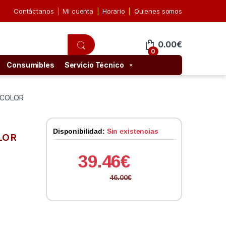
Contáctanos
Mi cuenta
Horario
Quienes somos
0.00
€
0
Consumibles
Servicio Técnico
RICOLOR
Disponibilidad:
Sin existencias
OLOR
39.46
€
46.00
€