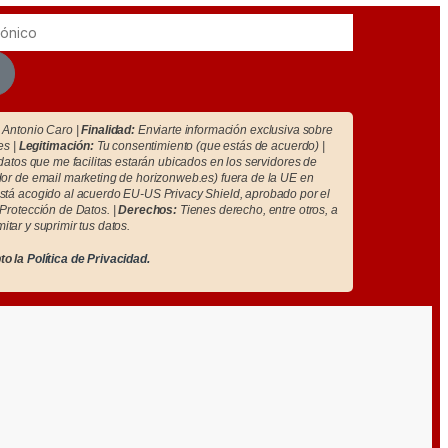
Antonio Caro |
Finalidad:
Enviarte información exclusiva sobre
es |
Legitimación:
Tu consentimiento (que estás de acuerdo) |
atos que me facilitas estarán ubicados en los servidores de
r de email marketing de horizonweb.es) fuera de la UE en
tá acogido al acuerdo EU-US Privacy Shield, aprobado por el
Protección de Datos. |
Derechos:
Tienes derecho, entre otros, a
imitar y suprimir tus datos.
to la
Política de Privacidad.