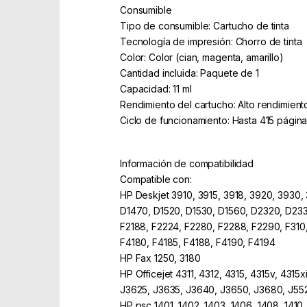
Consumible
Tipo de consumible: Cartucho de tinta
Tecnología de impresión: Chorro de tinta
Color: Color (cian, magenta, amarillo)
Cantidad incluida: Paquete de 1
Capacidad: 11 ml
Rendimiento del cartucho: Alto rendimient
Ciclo de funcionamiento: Hasta 415 págin
Información de compatibilidad
Compatible con:
HP Deskjet 3910, 3915, 3918, 3920, 3930,
D1470, D1520, D1530, D1560, D2320, D233
F2188, F2224, F2280, F2288, F2290, F310,
F4180, F4185, F4188, F4190, F4194
HP Fax 1250, 3180
HP Officejet 4311, 4312, 4315, 4315v, 4315
J3625, J3635, J3640, J3650, J3680, J55
HP psc 1401, 1402, 1403, 1406, 1408, 1410, 