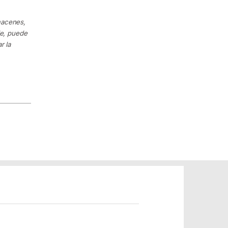
macenes,
le, puede
r la