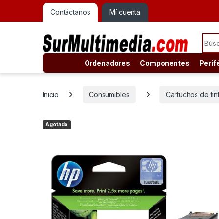
Contáctanos
Mí cuenta
Sear
Ordenadores
Componentes
Perif
Inicio
Consumibles
Cartuchos de tin
Agotado