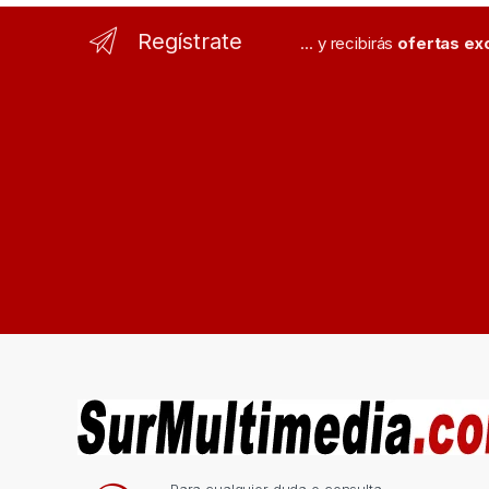
Regístrate
... y recibirás
ofertas ex
Para cualquier duda o consulta...