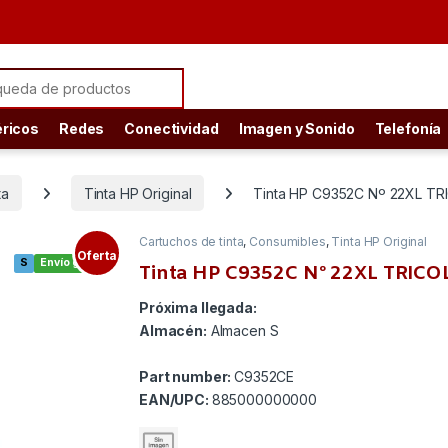
ch for:
éricos
Redes
Conectividad
Imagen y Sonido
Telefonía
ta
Tinta HP Original
Tinta HP C9352C Nº 22XL T
Cartuchos de tinta
,
Consumibles
,
Tinta HP Original
Oferta
S
Envío gratis
Tinta HP C9352C Nº 22XL TRIC
Próxima llegada:
Almacén:
Almacen S
Part number:
C9352CE
EAN/UPC:
885000000000