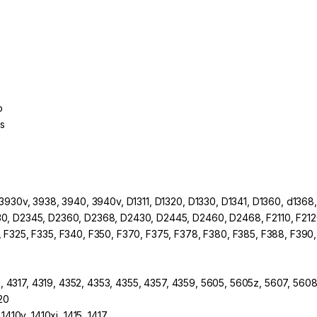
o
as
 3930v, 3938, 3940, 3940v, D1311, D1320, D1330, D1341, D1360, d1368
0, D2345, D2360, D2368, D2430, D2445, D2460, D2468, F2110, F2120,
 F325, F335, F340, F350, F370, F375, F378, F380, F385, F388, F390,
xi, 4317, 4319, 4352, 4353, 4355, 4357, 4359, 5605, 5605z, 5607, 5608
20
1410v, 1410xi, 1415, 1417