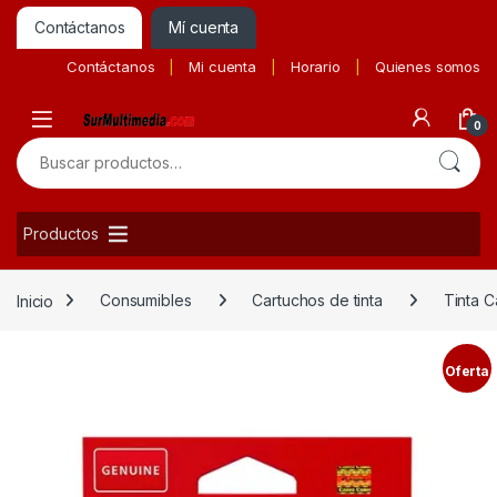
Contáctanos
Mí cuenta
Contáctanos
Mi cuenta
Horario
Quienes somos
0
Buscar por:
Productos
Inicio
Consumibles
Cartuchos de tinta
Tinta C
Oferta