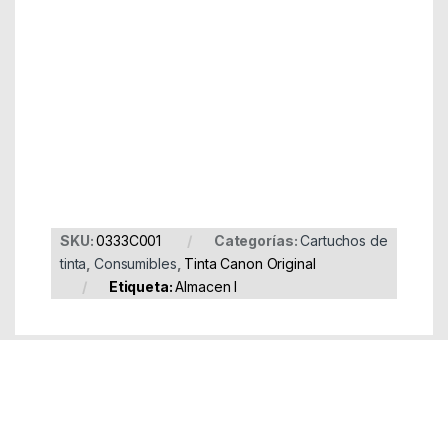
Part Number: 0333C001
EAN: 8710000000000
SKU:
0333C001
Categorías:
Cartuchos de
tinta
,
Consumibles
,
Tinta Canon Original
Etiqueta:
Almacen I