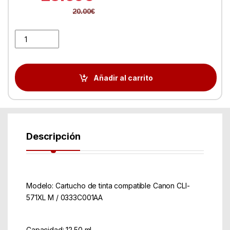
20.00
€
Tinta Canon CLI571XLM Magenta Alta CAP quantity
Añadir al carrito
Descripción
Modelo: Cartucho de tinta compatible Canon CLI-
571XL M / 0333C001AA
Capacidad: 12.50 ml.