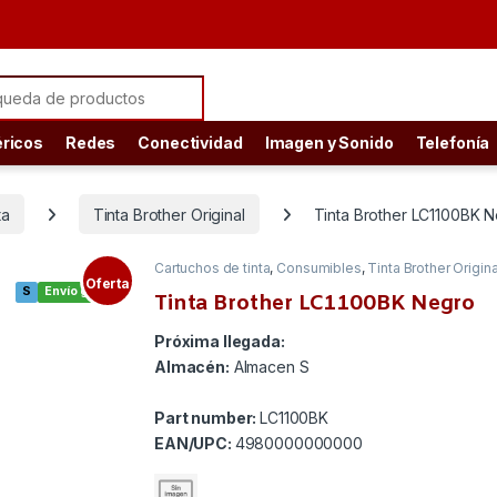
ch for:
éricos
Redes
Conectividad
Imagen y Sonido
Telefonía
ta
Tinta Brother Original
Tinta Brother LC1100BK 
Cartuchos de tinta
,
Consumibles
,
Tinta Brother Origina
Oferta
S
Envío gratis
Tinta Brother LC1100BK Negro
Próxima llegada:
Almacén:
Almacen S
Part number:
LC1100BK
EAN/UPC:
4980000000000