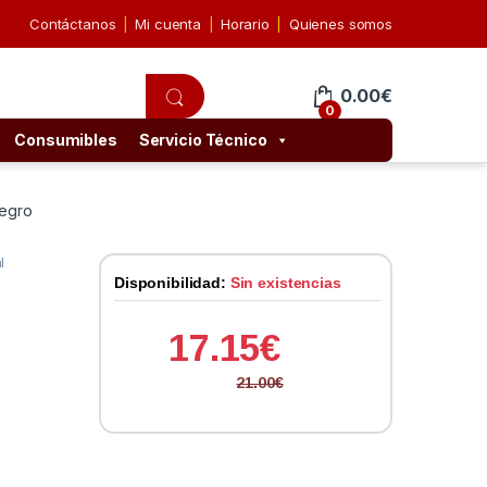
Contáctanos
Mi cuenta
Horario
Quienes somos
0.00
€
0
Consumibles
Servicio Técnico
Negro
l
Disponibilidad:
Sin existencias
17.15
€
21.00
€