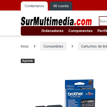
Contáctanos
Mí cuenta
Sear
Ordenadores
Componentes
Perif
Inicio
Consumibles
Cartuchos de tin
Agotado