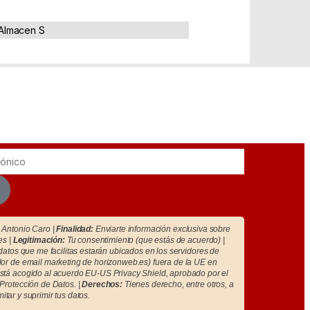
Almacen S
Antonio Caro |
Finalidad:
Enviarte información exclusiva sobre
es |
Legitimación:
Tu consentimiento (que estás de acuerdo) |
atos que me facilitas estarán ubicados en los servidores de
r de email marketing de horizonweb.es) fuera de la UE en
tá acogido al acuerdo EU-US Privacy Shield, aprobado por el
Protección de Datos. |
Derechos:
Tienes derecho, entre otros, a
imitar y suprimir tus datos.