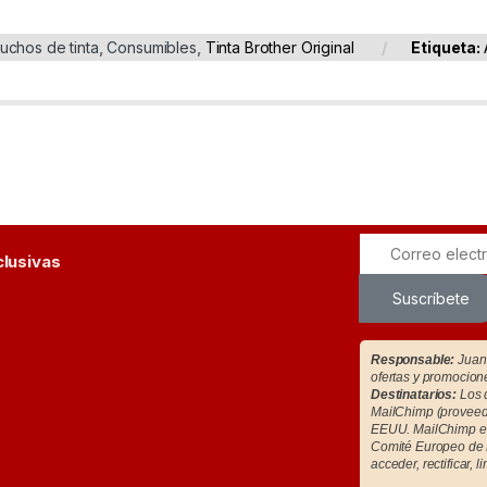
uchos de tinta
,
Consumibles
,
Tinta Brother Original
Etiqueta:
clusivas
Suscríbete
Responsable:
Juan 
ofertas y promocion
Destinatarios:
Los d
MailChimp (proveedo
EEUU. MailChimp es
Comité Europeo de 
acceder, rectificar, l