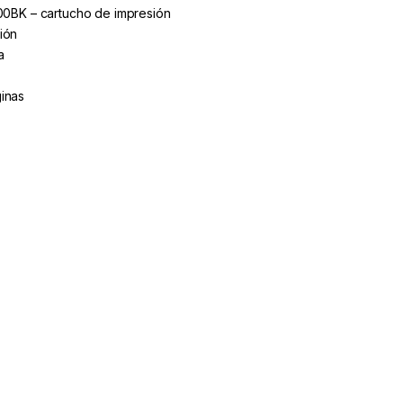
100BK – cartucho de impresión
ión
a
inas