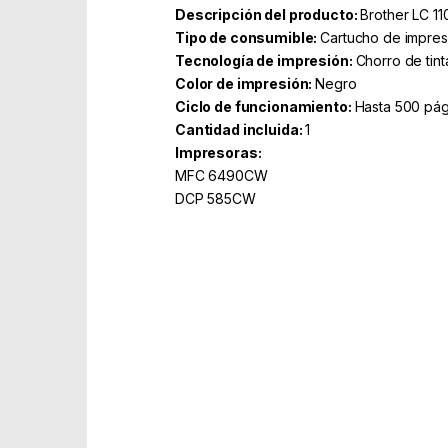
Descripción del producto:
Brother LC 1
Tipo de consumible:
Cartucho de impres
Tecnología de impresión:
Chorro de tint
Color de impresión:
Negro
Ciclo de funcionamiento:
Hasta 500 pág
Cantidad incluida:
1
Impresoras:
MFC 6490CW
DCP 585CW
Part Number: LC1100BK
EAN: 4980000000000