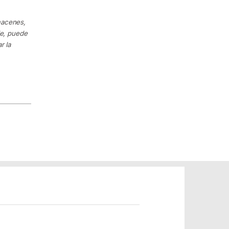
macenes,
le, puede
r la