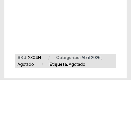
Part Number: 2304N
EAN: 8436542853880
SKU:
2304N
Categorías:
Abril 2026
,
Agotado
Etiqueta:
Agotado