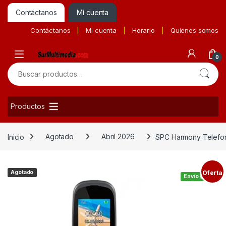
Contáctanos
Mí cuenta
Contáctanos
Mi cuenta
Horario
Quienes somos
0
Buscar por:
Productos
Inicio
Agotado
Abril 2026
SPC Harmony Telefo
Agotado
Oferta
Envío gratis