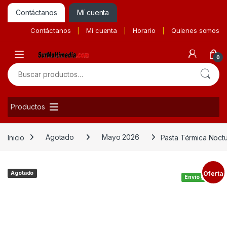
Contáctanos
Mí cuenta
Contáctanos
Mi cuenta
Horario
Quienes somos
0
Buscar por:
Productos
Inicio
Agotado
Mayo 2026
Pasta Térmica Noct
Agotado
Oferta
Envío gratis