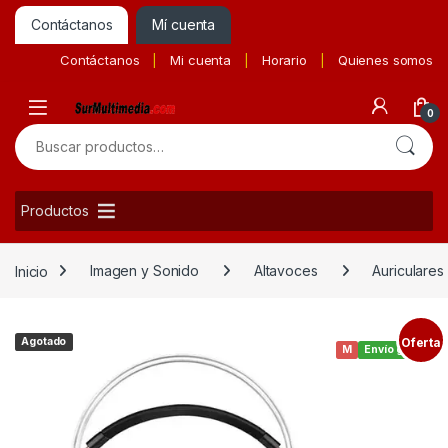
Contáctanos
Mí cuenta
Contáctanos
Mi cuenta
Horario
Quienes somos
0
Buscar por:
Productos
Inicio
Imagen y Sonido
Altavoces
Auriculares
Agotado
Oferta
M
Envío gratis