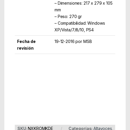
– Dimensiones: 217 x 279 x 105
mm
– Peso: 270 gr
– Compatibilidad: Windows
XP/Vista/7/8/10, PS4
Fecha de
19-12-2016 por MSB
revisión
Part Number: NXKROMKDE
EAN: 8436532165610
SKU:
NXKROMKDE
Categorías:
Altavoces
,