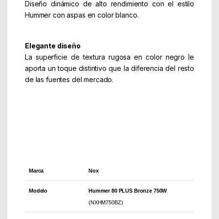
Diseño dinámico de alto rendimiento con el estilo
Hummer con aspas en color blanco.
Elegante diseño
La superficie de textura rugosa en color negro le
aporta un toque distintivo que la diferencia del resto
de las fuentes del mercado.
Calidad Hummer
Nox garantiza la fiabilidad y el rendimiento de los
componentes utilizados para ofrecer una fuente más
estable, más duradera y con las mejores funciones
de suministro de energía.
Marca
Nox
Modelo
Hummer 80 PLUS Bronze 750W
(NXHM750BZ)