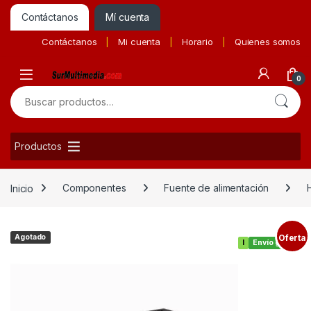
Contáctanos
Mí cuenta
Contáctanos
Mi cuenta
Horario
Quienes somos
0
Buscar por:
Productos
Inicio
Componentes
Fuente de alimentación
Agotado
Oferta
I
Envío gratis