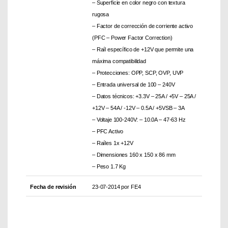
– Superficie en color negro con textura
rugosa
– Factor de corrección de corriente activo
(PFC – Power Factor Correction)
– Raíl específico de +12V que permite una
máxima compatibilidad
– Protecciones: OPP, SCP, OVP, UVP
– Entrada universal de 100 – 240V
– Datos técnicos: +3.3V – 25A / +5V – 25A /
+12V – 54A / -12V – 0.5A / +5VSB – 3A
– Voltaje 100-240V: – 10.0A – 47-63 Hz
– PFC Activo
– Raíles 1x +12V
– Dimensiones 160 x 150 x 86 mm
– Peso 1.7 Kg
Fecha de revisión
23-07-2014 por FE4