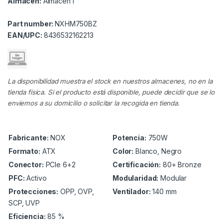
Almacén:
Almacen I
Part number:
NXHM750BZ
EAN/UPC:
8436532162213
La disponibilidad muestra el stock en nuestros almacenes, no en la
tienda física. Si el producto está disponible, puede decidir que se lo
enviemos a su domicilio o solicitar la recogida en tienda.
Fabricante:
NOX
Potencia:
750W
Formato:
ATX
Color:
Blanco, Negro
Conector:
PCIe 6+2
Certificación:
80+ Bronze
PFC:
Activo
Modularidad:
Modular
Protecciones:
OPP, OVP,
Ventilador:
140 mm
SCP, UVP
Eficiencia:
85 %