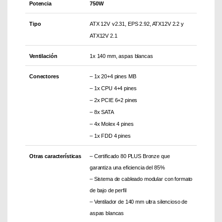
Potencia
750W
Tipo
ATX 12V
v2.31, EPS 2.92, ATX12V 2.2 y
ATX12V 2.1
Ventilación
1x 140 mm, aspas blancas
Conectores
– 1x 20+4 pines MB
– 1x CPU 4+4 pines
– 2x PCIE 6+2 pines
– 8x SATA
– 4x Molex 4 pines
– 1x FDD 4 pines
Otras características
– Certificado 80 PLUS Bronze que
garantiza una eficiencia del 85%
– Sistema de cableado modular con formato
de bajo de perfil
– Ventilador de 140 mm ultra silencioso de
aspas blancas