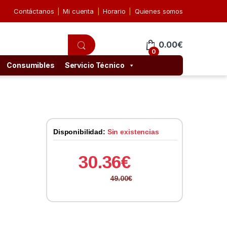
Contáctanos
Mi cuenta
Horario
Quienes somos
0.00
€
0
Consumibles
Servicio Técnico
Disponibilidad:
Sin existencias
30.36
€
49.00
€