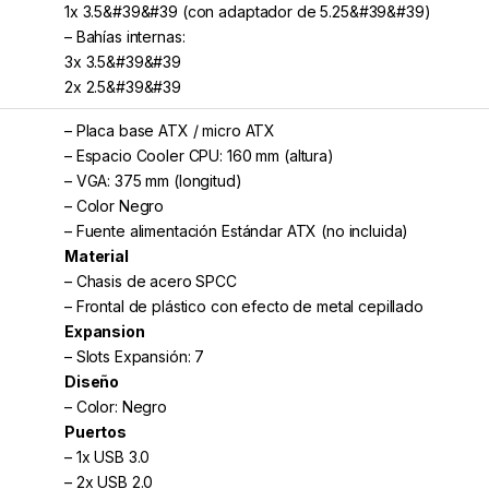
1x 3.5&#39&#39 (con adaptador de 5.25&#39&#39)
– Bahías internas:
3x 3.5&#39&#39
2x 2.5&#39&#39
– Placa base ATX / micro ATX
– Espacio Cooler CPU: 160 mm (altura)
– VGA: 375 mm (longitud)
– Color Negro
– Fuente alimentación Estándar ATX (no incluida)
Material
– Chasis de acero SPCC
– Frontal de plástico con efecto de metal cepillado
Expansion
– Slots Expansión: 7
Diseño
– Color: Negro
Puertos
– 1x USB 3.0
– 2x USB 2.0