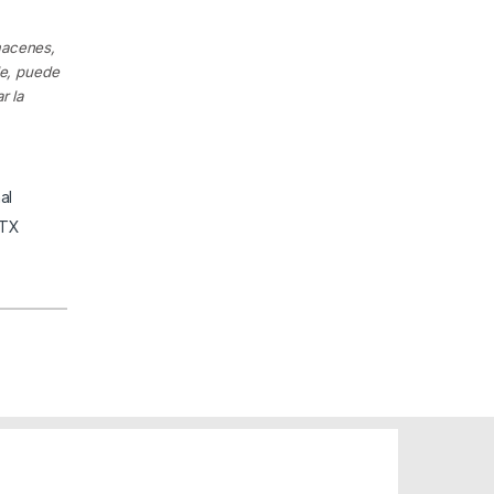
macenes,
le, puede
r la
al
ATX