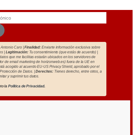
Antonio Caro |
Finalidad:
Enviarte información exclusiva sobre
es |
Legitimación:
Tu consentimiento (que estás de acuerdo) |
atos que me facilitas estarán ubicados en los servidores de
r de email marketing de horizonweb.es) fuera de la UE en
tá acogido al acuerdo EU-US Privacy Shield, aprobado por el
Protección de Datos. |
Derechos:
Tienes derecho, entre otros, a
imitar y suprimir tus datos.
to la
Política de Privacidad.