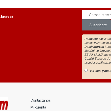
clusivas
Suscríbete
Responsable:
Juan 
ofertas y promocion
Destinatarios:
Los d
MailChimp (proveedo
EEUU. MailChimp es
Comité Europeo de 
acceder, rectificar, l
He leído y acep
Contáctanos
Mi cuenta