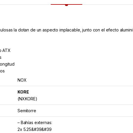
losas la dotan de un aspecto implacable, junto con el efecto aluminio
ro ATX
s
longitud
ros
NOX
KORE
(NXKORE)
Semitorre
– Bahías externas:
2x 5.25&#39&#39