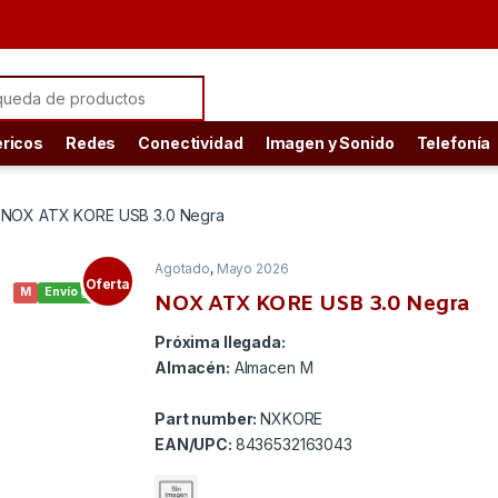
ch for:
éricos
Redes
Conectividad
Imagen y Sonido
Telefonía
NOX ATX KORE USB 3.0 Negra
Agotado
,
Mayo 2026
Oferta
M
Envío gratis
NOX ATX KORE USB 3.0 Negra
Próxima llegada:
Almacén:
Almacen M
Part number:
NXKORE
EAN/UPC:
8436532163043