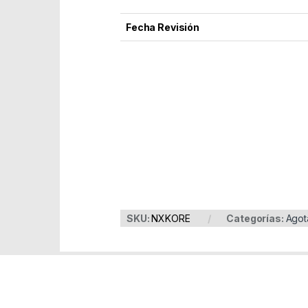
Fecha Revisión
Part Number: NXKORE
EAN: 8436532163043
SKU:
NXKORE
Categorías:
Agot