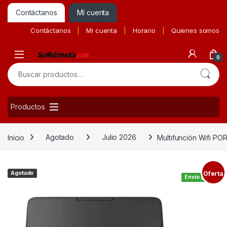
Contáctanos
Mí cuenta
Contáctanos
Mi cuenta
Horario
Quienes somos
0
Buscar por:
Productos
Inicio
Agotado
Julio 2026
Multifunción Wifi P
Agotado
Oferta
Envío gratis