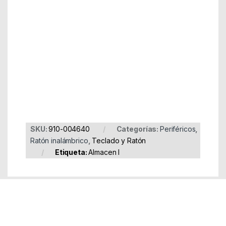
Part Number: 910-004640
EAN: 5099206062863
SKU:
910-004640
Categorías:
Periféricos
,
Ratón inalámbrico
,
Teclado y Ratón
Etiqueta:
Almacen I