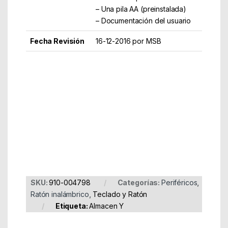
– Una pila AA (preinstalada)
– Documentación del usuario
Fecha Revisión
16-12-2016 por MSB
Part Number: 910-004798
EAN: 5099206065062
SKU:
910-004798
Categorías:
Periféricos
,
Ratón inalámbrico
,
Teclado y Ratón
Etiqueta:
Almacen Y