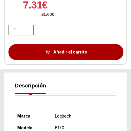
7.31
€
21.00
€
Logitech Ratón Inalámbrico B170 Negro quantity
Añadir al carrito
Descripción
Marca
Logitech
Modelo
B170