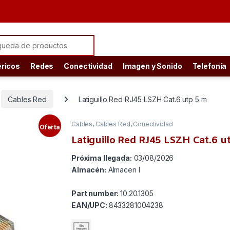
ch for:
éricos
Redes
Conectividad
Imagen y Sonido
Telefonía
Cables Red
Latiguillo Red RJ45 LSZH Cat.6 utp 5 m
Cables
,
Cables Red
,
Conectividad
Oferta
Latiguillo Red RJ45 LSZH Cat.6 u
Próxima llegada:
03/08/2026
Almacén:
Almacen I
Part number:
10.20.1305
EAN/UPC:
8433281004238