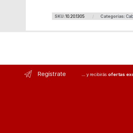
SKU:
10.20.1305
Categorías:
Cab
Regístrate
... y recibirás
ofertas ex