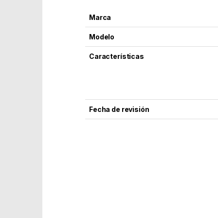
Marca
Modelo
Características
Fecha de revisión
Part Number: 10.20.1305
EAN: 8433281004238