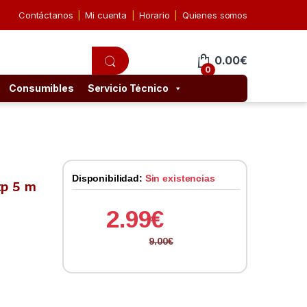
Contáctanos
Mi cuenta
Horario
Quienes somos
0.00
€
0
Consumibles
Servicio Técnico
Disponibilidad:
Sin existencias
tp 5 m
2.99
€
9.00
€