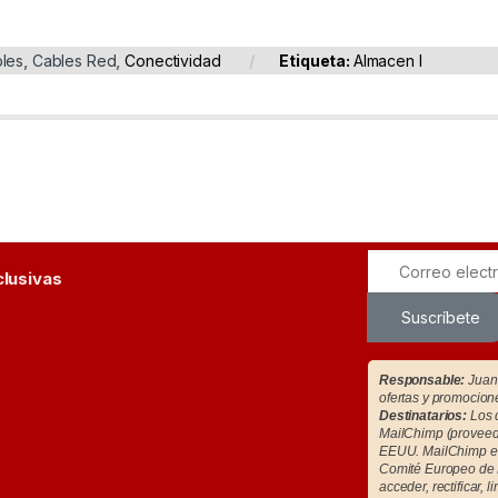
les
,
Cables Red
,
Conectividad
Etiqueta:
Almacen I
clusivas
Suscríbete
Responsable:
Juan 
ofertas y promocion
Destinatarios:
Los d
MailChimp (proveedo
EEUU. MailChimp es
Comité Europeo de 
acceder, rectificar, l