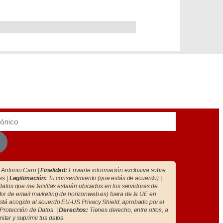
Antonio Caro |
Finalidad:
Enviarte información exclusiva sobre
es |
Legitimación:
Tu consentimiento (que estás de acuerdo) |
atos que me facilitas estarán ubicados en los servidores de
r de email marketing de horizonweb.es) fuera de la UE en
tá acogido al acuerdo EU-US Privacy Shield, aprobado por el
Protección de Datos. |
Derechos:
Tienes derecho, entre otros, a
imitar y suprimir tus datos.