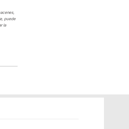
macenes,
le, puede
r la