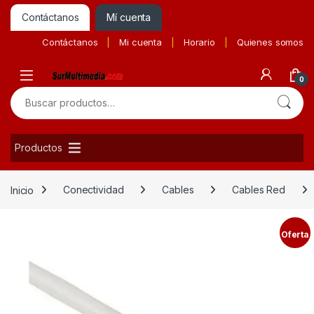
Contáctanos
Mí cuenta
Contáctanos
Mi cuenta
Horario
Quienes somos
0
Buscar por:
Productos
Inicio
Conectividad
Cables
Cables Red
Oferta