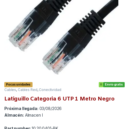
Pocas unidades
I
Envío gratis
Cables
,
Cables Red
,
Conectividad
Latiguillo Categoria 6 UTP 1 Metro Negro
Próxima llegada:
03/08/2026
Almacén:
Almacen I
Part number:
10.20.0401-BK