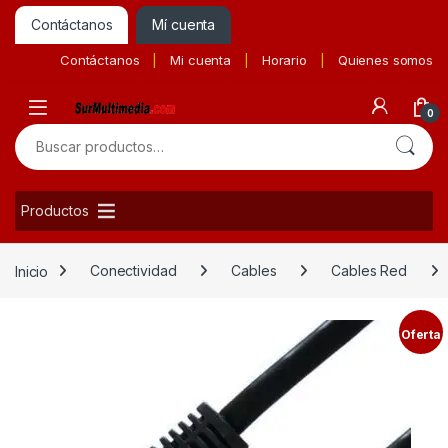
Contáctanos
Mí cuenta
Contáctanos
Mi cuenta
Horario
Quienes somos
0
Buscar por:
Productos
Inicio
Conectividad
Cables
Cables Red
Oferta