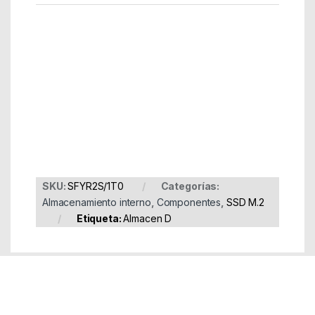
Part Number: SFYR2S/1T0
EAN: 740617349481
SKU:
SFYR2S/1T0
Categorías:
Almacenamiento interno
,
Componentes
,
SSD M.2
Etiqueta:
Almacen D