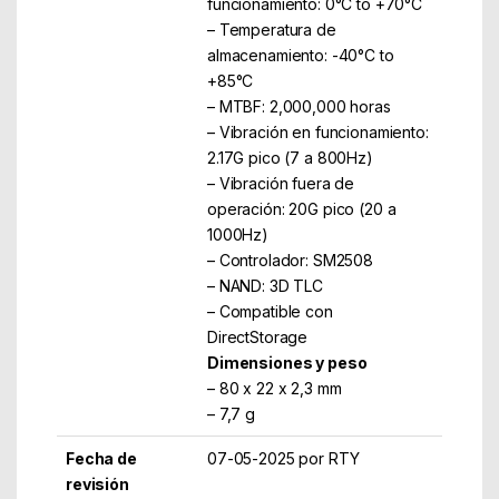
funcionamiento: 0°C to +70°C
– Temperatura de
almacenamiento: -40°C to
+85°C
– MTBF: 2,000,000 horas
– Vibración en funcionamiento:
2.17G pico (7 a 800Hz)
– Vibración fuera de
operación: 20G pico (20 a
1000Hz)
– Controlador: SM2508
– NAND: 3D TLC
– Compatible con
DirectStorage
Dimensiones y peso
– 80 x 22 x 2,3 mm
– 7,7 g
Fecha de
07-05-2025 por RTY
revisión