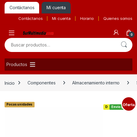
Contáctanos
Mí cuenta
Contáctanos
Mi cuenta
Horario
Quienes somos
0
Buscar por:
Productos
Inicio
Componentes
Almacenamiento interno
Pocas unidades
Oferta
D
Envío gratis