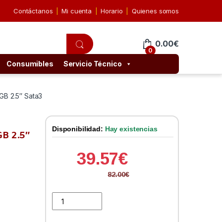
Contáctanos
Mi cuenta
Horario
Quienes somos
0.00
€
0
Consumibles
Servicio Técnico
GB 2.5″ Sata3
Disponibilidad:
Hay existencias
B 2.5″
39.57
€
82.00
€
Intenso 3813440 HIGH SSD 240GB 2.5" Sata3 quantit