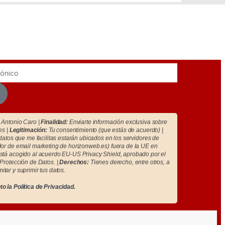
Antonio Caro |
Finalidad:
Enviarte información exclusiva sobre
es |
Legitimación:
Tu consentimiento (que estás de acuerdo) |
atos que me facilitas estarán ubicados en los servidores de
r de email marketing de horizonweb.es) fuera de la UE en
tá acogido al acuerdo EU-US Privacy Shield, aprobado por el
Protección de Datos. |
Derechos:
Tienes derecho, entre otros, a
imitar y suprimir tus datos.
to la
Política de Privacidad.