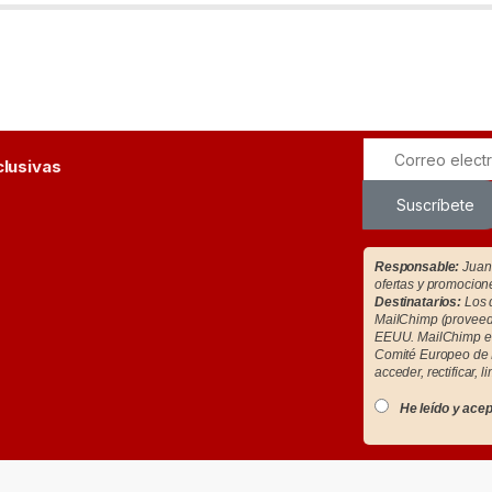
clusivas
Suscríbete
Responsable:
Juan 
ofertas y promocion
Destinatarios:
Los d
MailChimp (proveedo
EEUU. MailChimp es
Comité Europeo de 
acceder, rectificar, l
He leído y acep