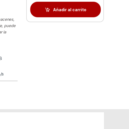
Añadir al carrito
macenes,
le, puede
r la
B
/s