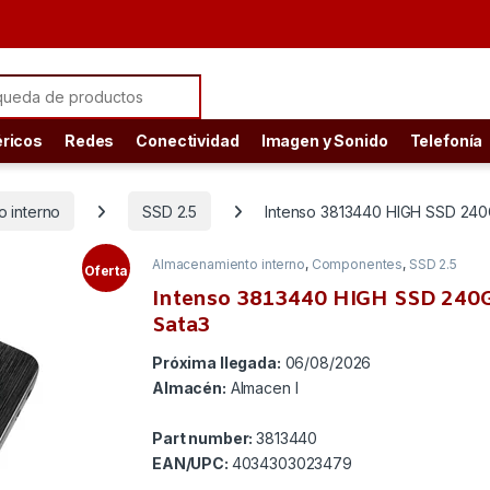
ch for:
éricos
Redes
Conectividad
Imagen y Sonido
Telefonía
 interno
SSD 2.5
Intenso 3813440 HIGH SSD 240
Almacenamiento interno
,
Componentes
,
SSD 2.5
Oferta
Intenso 3813440 HIGH SSD 240G
Sata3
Próxima llegada:
06/08/2026
Almacén:
Almacen I
Part number:
3813440
EAN/UPC:
4034303023479