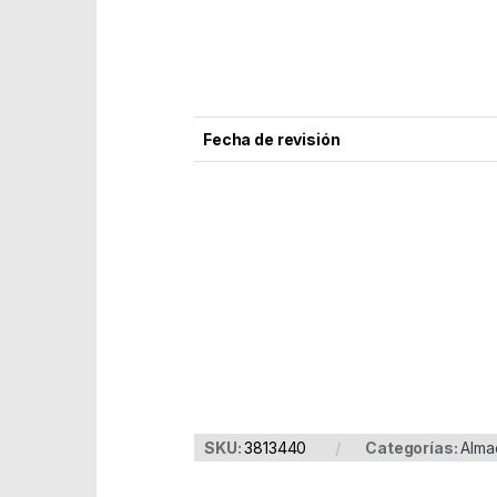
Fecha de revisión
Part Number: 3813440
EAN: 4034303023479
SKU:
3813440
Categorías:
Alma