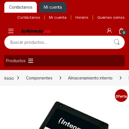
Contáctanos
Mí cuenta
Contáctanos
Mi cuenta
Horario
Quienes somos
0
Buscar por:
Productos
Inicio
Componentes
Almacenamiento interno
Oferta