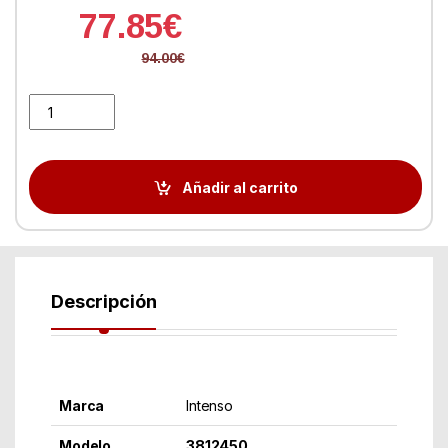
77.85
€
94.00
€
Intenso 3812450 Top SSD 512GB 2.5" Sata3 quantity
Añadir al carrito
Descripción
Marca
Intenso
Modelo
3812450