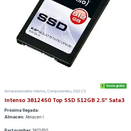
I
Envío gratis
Almacenamiento interno
,
Componentes
,
SSD 2.5
Intenso 3812450 Top SSD 512GB 2.5″ Sata3
Próxima llegada:
Almacén:
Almacen I
Part number:
3812450