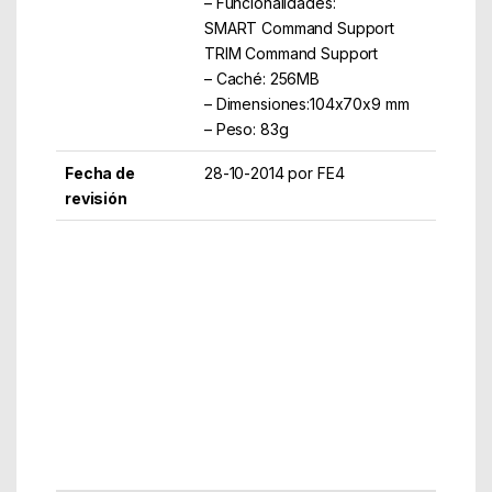
– Funcionalidades:
SMART Command Support
TRIM Command Support
– Caché: 256MB
– Dimensiones:104x70x9 mm
– Peso: 83g
Fecha de
28-10-2014 por FE4
revisión
Part Number: 3812450
EAN: 4034303017546