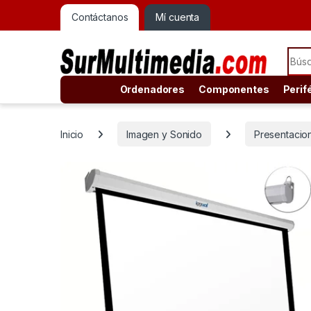
Contáctanos
Mí cuenta
Sear
Ordenadores
Componentes
Perif
Inicio
Imagen y Sonido
Presentacio