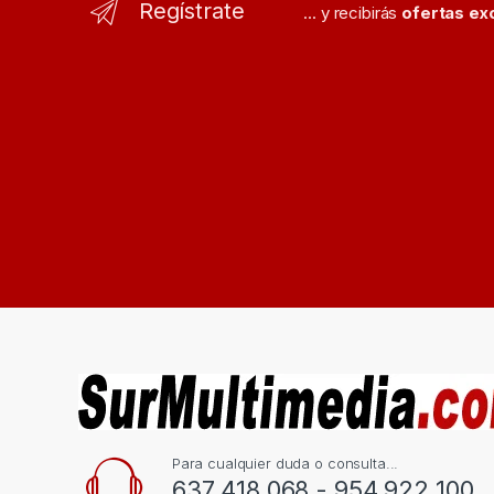
Regístrate
... y recibirás
ofertas ex
Para cualquier duda o consulta...
637 418 068 - 954 922 100