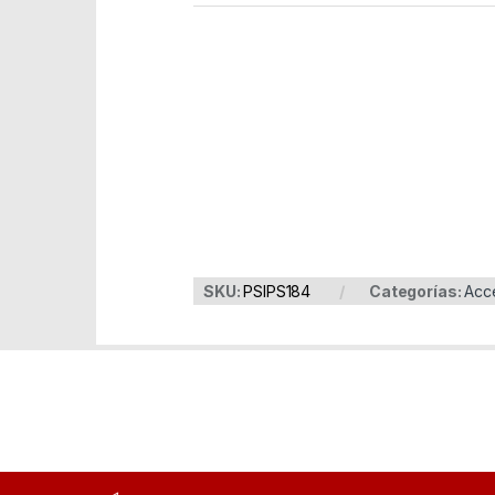
Part Number: PSIPS184
EAN: 8435364308899
SKU:
PSIPS184
Categorías:
Acc