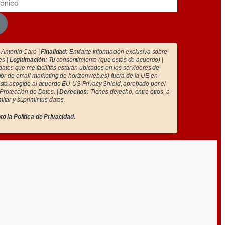
Antonio Caro |
Finalidad:
Enviarte información exclusiva sobre
es |
Legitimación:
Tu consentimiento (que estás de acuerdo) |
atos que me facilitas estarán ubicados en los servidores de
r de email marketing de horizonweb.es) fuera de la UE en
tá acogido al acuerdo EU-US Privacy Shield, aprobado por el
Protección de Datos. |
Derechos:
Tienes derecho, entre otros, a
imitar y suprimir tus datos.
to la
Política de Privacidad.