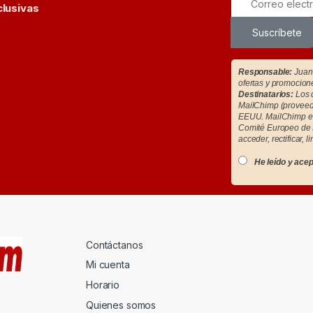
clusivas
Suscríbete
Responsable:
Juan 
ofertas y promocion
Destinatarios:
Los d
MailChimp (proveedo
EEUU. MailChimp es
Comité Europeo de 
acceder, rectificar, l
He leído y acep
Contáctanos
Mi cuenta
Horario
Quienes somos