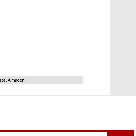
eta:
Almacen I