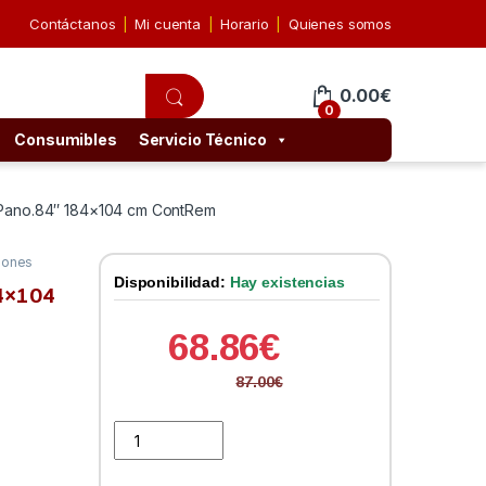
Contáctanos
Mi cuenta
Horario
Quienes somos
0.00
€
0
Consumibles
Servicio Técnico
c. Pano.84″ 184×104 cm ContRem
iones
Disponibilidad:
Hay existencias
84×104
68.86
€
87.00
€
iggual Pantalla Elec. Pano.84" 184x104 cm ContRem q