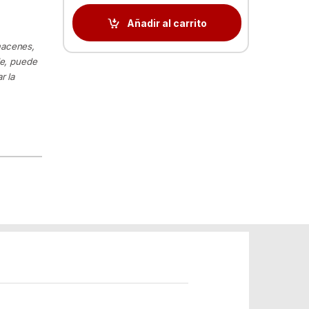
Añadir al carrito
macenes,
le, puede
r la