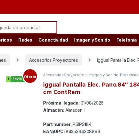
ch for:
éricos
Redes
Conectividad
Imagen y Sonido
Telefonía
nes
Accesorios Proyectores
iggual Pantalla Ele
Accesorios Proyectores
,
Imagen y Sonido
,
Presentac
Oferta
I
Envío gratis
iggual Pantalla Elec. Pano.84″ 1
cm ContRem
Próxima llegada:
31/08/2026
Almacén:
Almacen I
Part number:
PSIPS184
EAN/UPC:
8435364308899