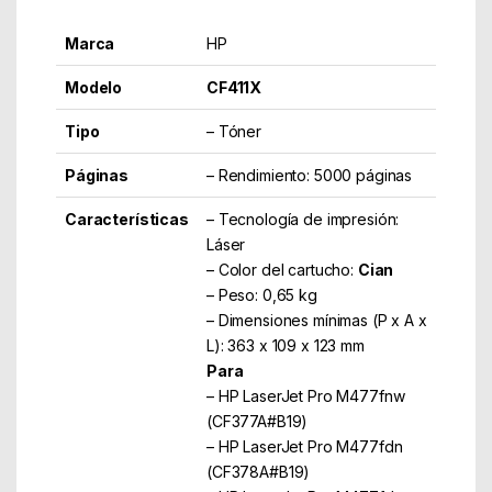
Marca
HP
Modelo
CF411X
Tipo
– Tóner
Páginas
– Rendimiento: 5000 páginas
Características
– Tecnología de impresión:
Láser
– Color del cartucho:
Cian
– Peso: 0,65 kg
– Dimensiones mínimas (P x A x
L): 363 x 109 x 123 mm
Para
– HP LaserJet Pro M477fnw
(CF377A#B19)
– HP LaserJet Pro M477fdn
(CF378A#B19)