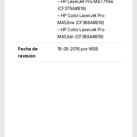
– HP LaserJet Pro M477fdw
(CF379A#B19)
– HP Color LaserJet Pro
M452nw (CF388A#B19)
– HP Color LaserJet Pro
M452dn (CF389A#B19)
Fecha de
18-05-2016 por MSB
revisión
Part Number: CF413X
EAN: 888793807576