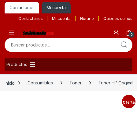
Contáctanos
Mí cuenta
Contáctanos
Mi cuenta
Horario
Quienes somos
0
Buscar por:
Productos
Inicio
Consumibles
Toner
Toner HP Original
Oferta