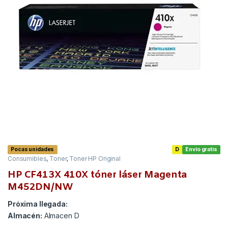
Pocas unidades
D
Envío gratis
Consumibles
,
Toner
,
Toner HP Original
HP CF413X 410X tóner láser Magenta
M452DN/NW
Próxima llegada:
Almacén:
Almacen D