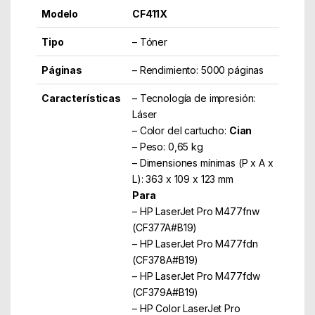
Modelo
CF411X
Tipo
– Tóner
Páginas
– Rendimiento: 5000 páginas
Características
– Tecnología de impresión:
Láser
– Color del cartucho:
Cian
– Peso: 0,65 kg
– Dimensiones mínimas (P x A x
L): 363 x 109 x 123 mm
Para
– HP LaserJet Pro M477fnw
(CF377A#B19)
– HP LaserJet Pro M477fdn
(CF378A#B19)
– HP LaserJet Pro M477fdw
(CF379A#B19)
– HP Color LaserJet Pro