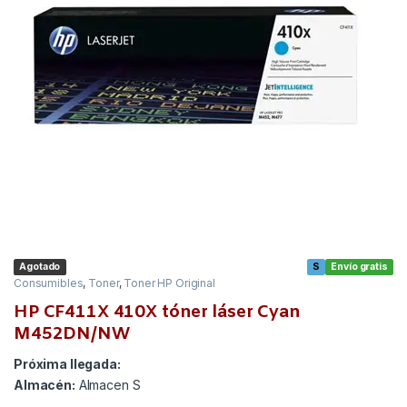
Agotado
S
Envío gratis
Consumibles
,
Toner
,
Toner HP Original
HP CF411X 410X tóner láser Cyan
M452DN/NW
Próxima llegada:
Almacén:
Almacen S