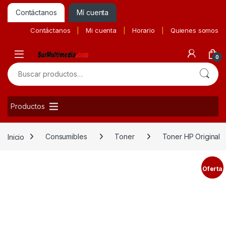
Contáctanos
Mí cuenta
Contáctanos
Mi cuenta
Horario
Quienes somos
0
Buscar por:
Productos
Inicio
Consumibles
Toner
Toner HP Original
Oferta