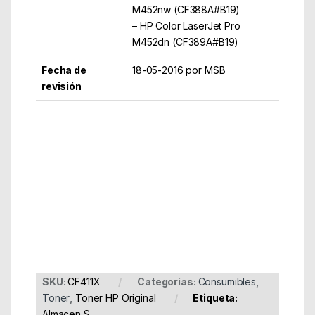
M452nw (CF388A#B19)
– HP Color LaserJet Pro
M452dn (CF389A#B19)
Fecha de
18-05-2016 por MSB
revisión
Part Number: CF411X
EAN: 888793807552
SKU:
CF411X
Categorías:
Consumibles
,
Toner
,
Toner HP Original
Etiqueta:
Almacen S