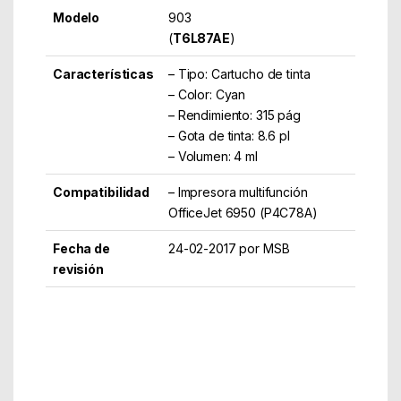
Modelo
903
(
T6L87AE
)
Características
– Tipo: Cartucho de tinta
– Color: Cyan
– Rendimiento: 315 pág
– Gota de tinta: 8.6 pl
– Volumen: 4 ml
Compatibilidad
– Impresora multifunción
OfficeJet 6950 (P4C78A)
Fecha de
24-02-2017 por MSB
revisión
Part Number: T6L87AE
EAN: 889894728784