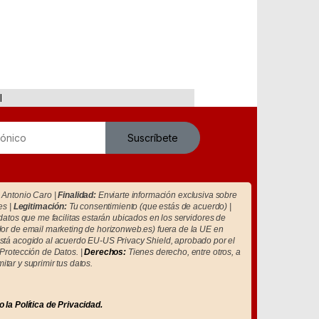
I
Suscríbete
Antonio Caro |
Finalidad:
Enviarte información exclusiva sobre
es |
Legitimación:
Tu consentimiento (que estás de acuerdo) |
atos que me facilitas estarán ubicados en los servidores de
r de email marketing de horizonweb.es) fuera de la UE en
tá acogido al acuerdo EU-US Privacy Shield, aprobado por el
Protección de Datos. |
Derechos:
Tienes derecho, entre otros, a
imitar y suprimir tus datos.
o la
Política de Privacidad.