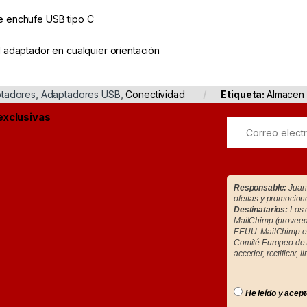
de enchufe USB tipo C
l adaptador en cualquier orientación
tadores
,
Adaptadores USB
,
Conectividad
Etiqueta:
Almacen 
exclusivas
Responsable:
Juan 
ofertas y promocion
Destinatarios:
Los d
MailChimp (proveedo
EEUU. MailChimp es
Comité Europeo de 
acceder, rectificar, l
He leído y acept