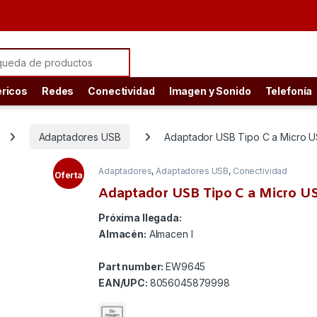
ch for:
éricos
Redes
Conectividad
Imagen y Sonido
Telefonía
Adaptadores USB
Adaptador USB Tipo C a Micro U
Adaptadores
,
Adaptadores USB
,
Conectividad
Oferta
Adaptador USB Tipo C a Micro US
Próxima llegada:
Almacén:
Almacen I
Part number:
EW9645
EAN/UPC:
8056045879998