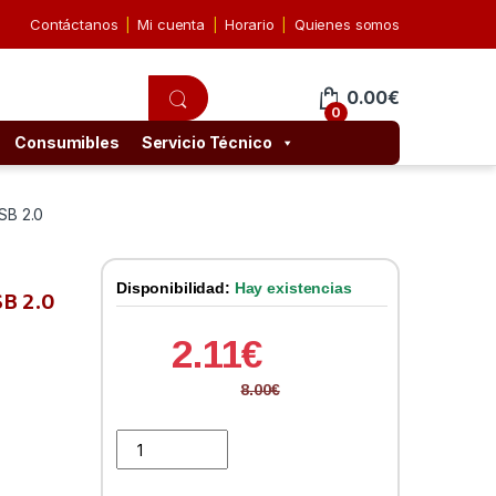
Contáctanos
Mi cuenta
Horario
Quienes somos
0.00
€
0
Consumibles
Servicio Técnico
SB 2.0
Disponibilidad:
Hay existencias
B 2.0
2.11
€
8.00
€
Adaptador USB Tipo C a Micro USB 2.0 quantity