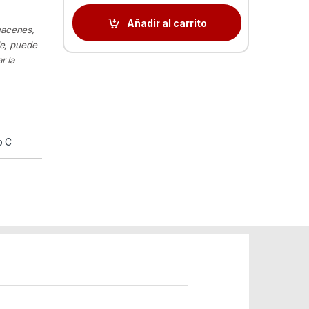
Añadir al carrito
macenes,
le, puede
r la
o C