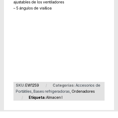
ajustables de los ventiladores
– 5 ángulos de visi&oa
Part Number: EW1259
EAN: 8054392611162
SKU:
EW1259
Categorías:
Accesorios de
Portátiles
,
Bases refrigeradoras
,
Ordenadores
Etiqueta:
Almacen I