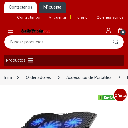
Contáctanos
Mí cuenta
Contáctanos
Mi cuenta
Horario
Quienes somos
0
Buscar por:
Productos
Inicio
Ordenadores
Accesorios de Portátiles
Oferta
I
Envío gratis