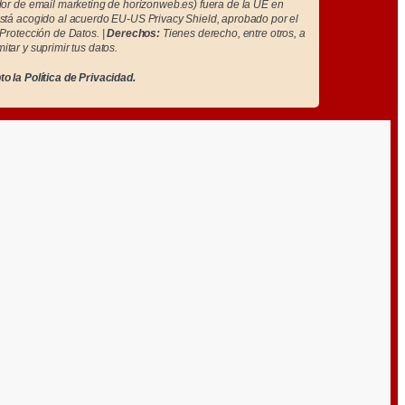
r de email marketing de horizonweb.es) fuera de la UE en
tá acogido al acuerdo EU-US Privacy Shield, aprobado por el
Protección de Datos. |
Derechos:
Tienes derecho, entre otros, a
imitar y suprimir tus datos.
to la
Política de Privacidad.