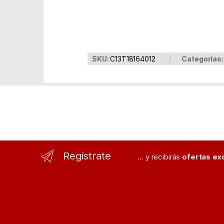
SKU:
C13T18164012
Categorías
Regístrate
... y recibirás
ofertas ex