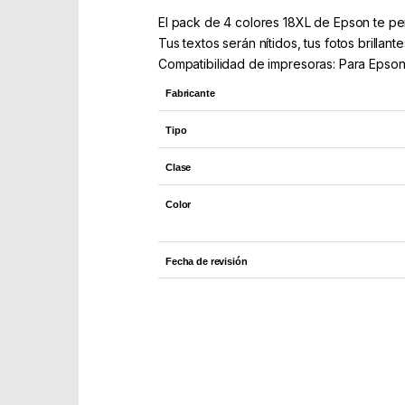
El pack de 4 colores 18XL de Epson te pe
Tus textos serán nítidos, tus fotos brillant
Compatibilidad de impresoras: Para Epso
Fabricante
Tipo
Clase
Color
Fecha de revisión
Part Number: C13T18164012
EAN: 8715946625287