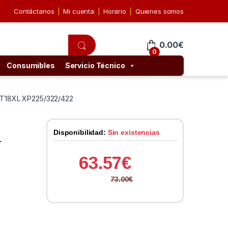
Contáctanos
Mi cuenta
Horario
Quienes somos
0.00
€
0
Consumibles
Servicio Técnico
 T18XL XP225/322/422
Disponibilidad:
Sin existencias
L
63.57
€
73.00
€