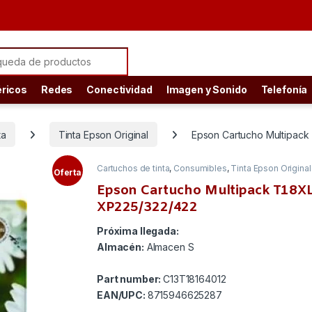
ch for:
éricos
Redes
Conectividad
Imagen y Sonido
Telefonía
ta
Tinta Epson Original
Epson Cartucho Multipack
Cartuchos de tinta
,
Consumibles
,
Tinta Epson Original
Oferta
Epson Cartucho Multipack T18X
XP225/322/422
Próxima llegada:
Almacén:
Almacen S
Part number:
C13T18164012
EAN/UPC:
8715946625287