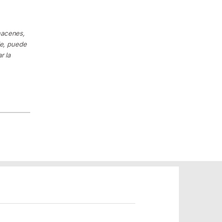
macenes,
le, puede
r la