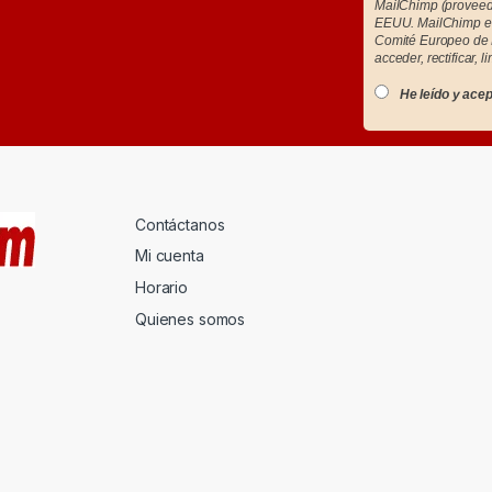
MailChimp (proveedo
EEUU. MailChimp es
Comité Europeo de 
acceder, rectificar, l
He leído y acep
Contáctanos
Mi cuenta
Horario
Quienes somos