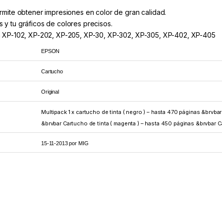
rmite obtener impresiones en color de gran calidad.
es y tu gráficos de colores precisos.
n XP-102, XP-202, XP-205, XP-30, XP-302, XP-305, XP-402, XP-405
EPSON
Cartucho
Original
Multipack 1 x cartucho de tinta ( negro ) – hasta 470 páginas &brvbar
&brvbar Cartucho de tinta ( magenta ) – hasta 450 páginas &brvbar Ca
15-11-2013 por MIG