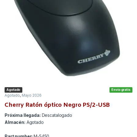
Agotado
Envío gratis
Agotado
,
Mayo 2026
Cherry Ratón óptico Negro PS/2-USB
Próxima llegada:
Descatalogado
Almacén:
Agotado
Part number:
M-5450