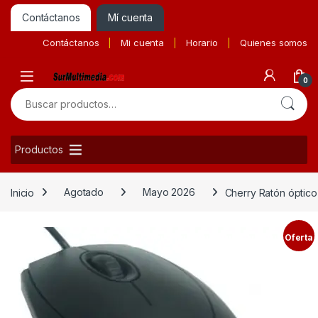
Contáctanos
Mí cuenta
Contáctanos
Mi cuenta
Horario
Quienes somos
0
Buscar por:
Productos
Inicio
Agotado
Mayo 2026
Cherry Ratón óptic
Oferta