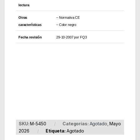
lectura
Otras
– Normativa CE
características
– Color negro
Fecha revisión
29-10-2007 por FQ3
Part Number: M-5450
EAN: 4025112056994
SKU:
M-5450
Categorías:
Agotado
,
Mayo
2026
Etiqueta:
Agotado