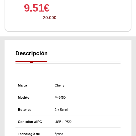
9.51
€
20.00
€
Descripción
Marca
Cherry
Modelo
M-5450
Botones
2 + Scroll
Conexión al PC
USB + PS/2
Tecnología de
óptico