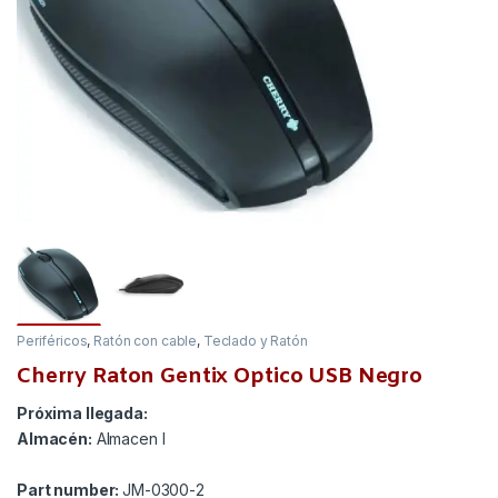
Periféricos
,
Ratón con cable
,
Teclado y Ratón
Cherry Raton Gentix Optico USB Negro
Próxima llegada:
Almacén:
Almacen I
Part number:
JM-0300-2