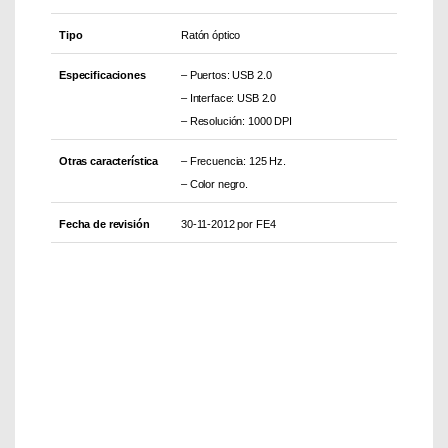
Tipo
Ratón óptico
Especificaciones
– Puertos: USB 2.0
– Interface: USB 2.0
– Resolución: 1000 DPI
Otras característica
– Frecuencia: 125 Hz.
– Color negro.
Fecha de revisión
30-11-2012 por FE4
Part Number: JM-0300-2
EAN: 4025112074264