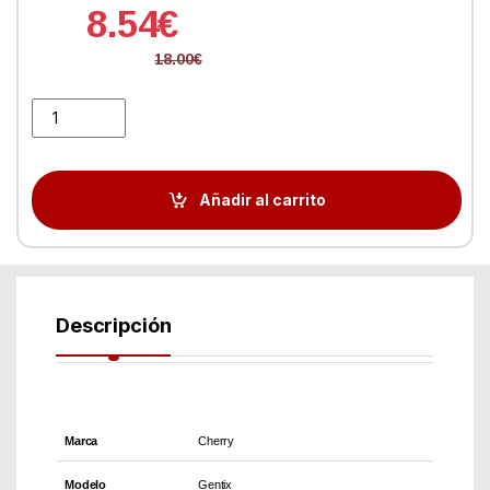
8.54
€
18.00
€
Cherry Raton Gentix Optico USB Negro quantity
Añadir al carrito
Descripción
Marca
Cherry
Modelo
Gentix