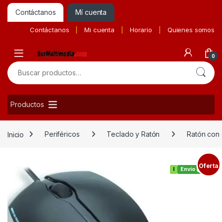
Contáctanos
Mí cuenta
Contáctanos
Mi cuenta
Horario
Quienes somos
0
Buscar por:
Productos
Inicio
Periféricos
Teclado y Ratón
Ratón con 
Oferta
I
Envío gratis