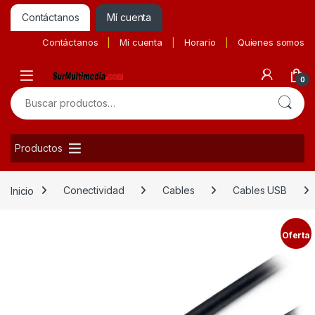
Contáctanos
Mí cuenta
Contáctanos
Mi cuenta
Horario
Quienes somos
0
Buscar por:
Productos
Inicio
Conectividad
Cables
Cables USB
Oferta