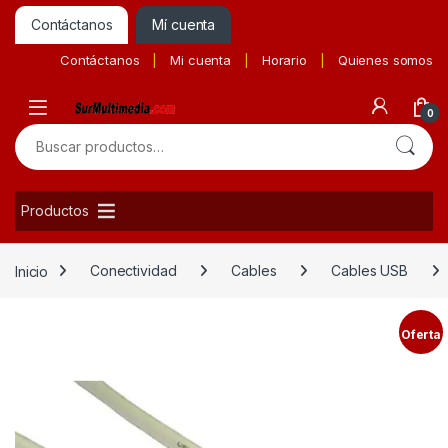
Contáctanos
Mí cuenta
Contáctanos
Mi cuenta
Horario
Quienes somos
0
Buscar por:
Productos
Inicio
Conectividad
Cables
Cables USB
Oferta