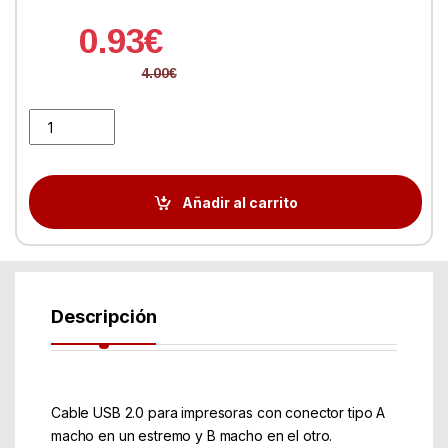
0.93
€
4.00
€
Cable USB Nano Cable USB 2.0 A/M - USB 2.0 B/M 3.0M BEIGE Im
Añadir al carrito
Descripción
Cable USB 2.0 para impresoras con conector tipo A
macho en un estremo y B macho en el otro.