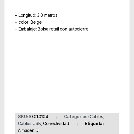
– Longitud: 3.0 metros
– color: Beige
– Embalaje: Bolsa retail con autocierre
Part Number: 10.01.0104
EAN: 8430000000000
SKU:
10.01.0104
Categorías:
Cables
,
Cables USB
,
Conectividad
Etiqueta:
Almacen D