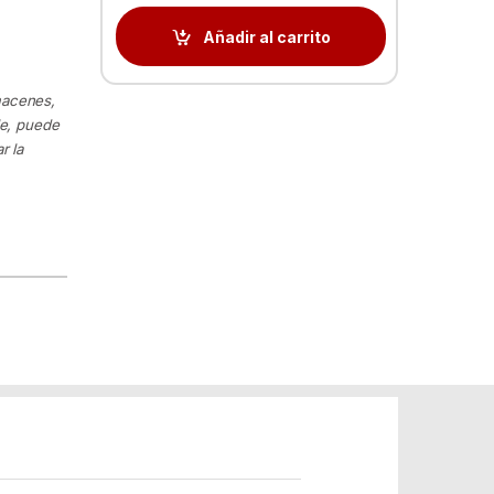
Añadir al carrito
macenes,
le, puede
r la