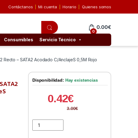
Contáctanos
Mi cuenta
Horario
Quienes somos
0.00
€
0
Consumibles
Servicio Técnico
 Recto – SATA2 Acodado C/AnclajeS 0,5M Rojo
Disponibilidad:
Hay existencias
 SATA2
eS
0.42
€
3.00
€
Cable SATA2 DATOS Nano Cable SATA2 Recto - SATA