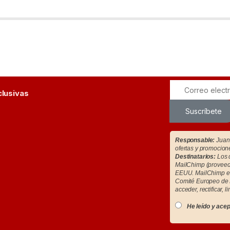
clusivas
Suscríbete
Responsable:
Juan 
ofertas y promocion
Destinatarios:
Los d
MailChimp (proveedo
EEUU. MailChimp es
Comité Europeo de 
acceder, rectificar, l
He leído y acep