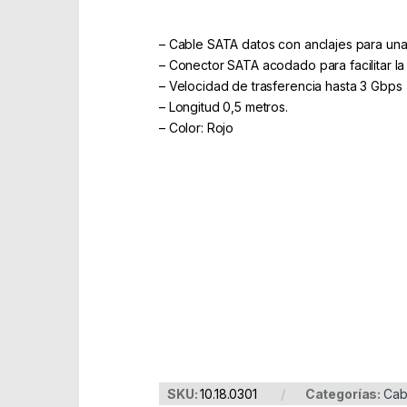
– Cable SATA datos con anclajes para una
– Conector SATA acodado para facilitar l
– Velocidad de trasferencia hasta 3 Gbps
– Longitud 0,5 metros.
– Color: Rojo
Part Number: 10.18.0301
EAN: 8430000000000
SKU:
10.18.0301
Categorías:
Cab