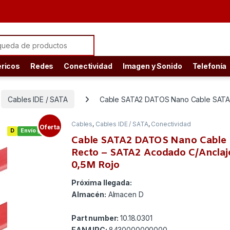
ch for:
éricos
Redes
Conectividad
Imagen y Sonido
Telefonía
Cables IDE / SATA
Cable SATA2 DATOS Nano Cable SATA2
Cables
,
Cables IDE / SATA
,
Conectividad
Oferta
D
Envío gratis
Cable SATA2 DATOS Nano Cable
Recto – SATA2 Acodado C/Anclaj
0,5M Rojo
Próxima llegada:
Almacén:
Almacen D
Part number:
10.18.0301
EAN/UPC:
8430000000000