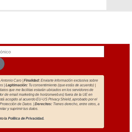
Antonio Caro |
Finalidad:
Enviarte información exclusiva sobre
es |
Legitimación:
Tu consentimiento (que estás de acuerdo) |
atos que me facilitas estarán ubicados en los servidores de
r de email marketing de horizonweb.es) fuera de la UE en
tá acogido al acuerdo EU-US Privacy Shield, aprobado por el
Protección de Datos. |
Derechos:
Tienes derecho, entre otros, a
imitar y suprimir tus datos.
to la
Política de Privacidad.