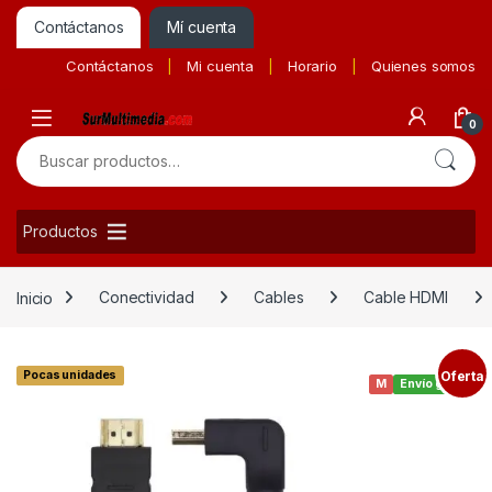
Contáctanos
Mí cuenta
Contáctanos
Mi cuenta
Horario
Quienes somos
0
Buscar por:
Productos
Inicio
Conectividad
Cables
Cable HDMI
Pocas unidades
Oferta
M
Envío gratis