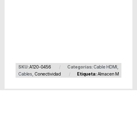
Part Number: A120-0456
EAN: 8436574705041
SKU:
A120-0456
Categorías:
Cable HDMI
,
Cables
,
Conectividad
Etiqueta:
Almacen M