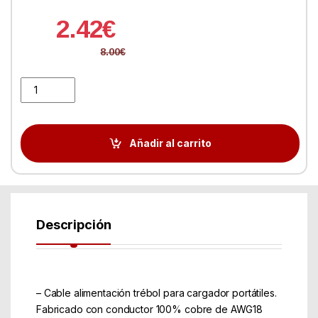
2.42
€
8.00
€
Cable Alimentación TREBOL Nano Cable CEE7/M Acodado - C5/H
Añadir al carrito
Descripción
– Cable alimentación trébol para cargador portátiles.
Fabricado con conductor 100% cobre de AWG18