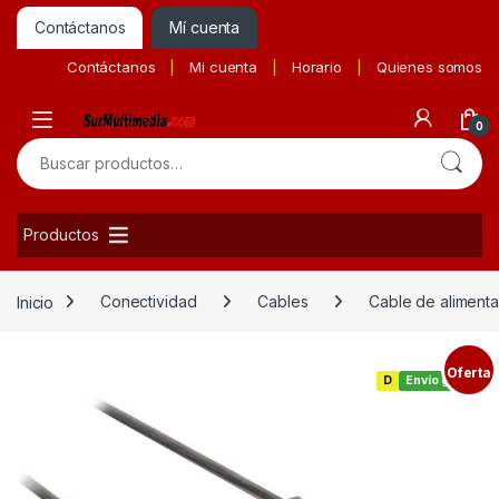
Contáctanos
Mí cuenta
Contáctanos
Mi cuenta
Horario
Quienes somos
0
Buscar por:
Productos
Inicio
Conectividad
Cables
Cable de alimenta
Oferta
D
Envío gratis