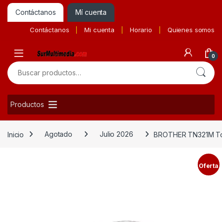
Contáctanos
Mí cuenta
Contáctanos
Mi cuenta
Horario
Quienes somos
0
Buscar por:
Productos
Inicio
Agotado
Julio 2026
BROTHER TN321M T
Oferta