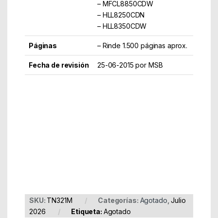
– MFCL8850CDW
– HLL8250CDN
– HLL8350CDW
Páginas
– Rinde 1.500 páginas aprox.
Fecha de revisión
25-06-2015 por MSB
Part Number: TN321M
EAN: 4977766734998
SKU:
TN321M
Categorías:
Agotado
,
Julio
2026
Etiqueta:
Agotado