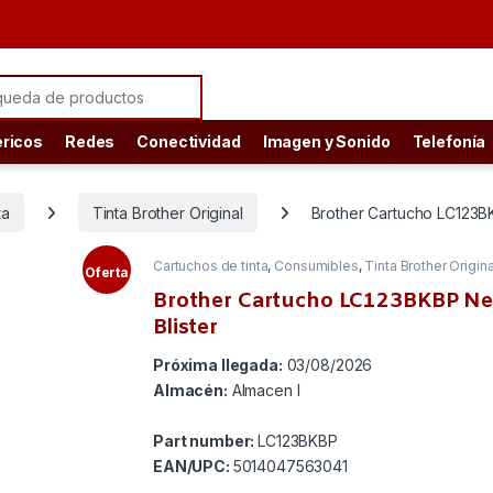
ch for:
éricos
Redes
Conectividad
Imagen y Sonido
Telefonía
ta
Tinta Brother Original
Brother Cartucho LC123BK
Cartuchos de tinta
,
Consumibles
,
Tinta Brother Origina
Oferta
Brother Cartucho LC123BKBP Ne
Blister
Próxima llegada:
03/08/2026
Almacén:
Almacen I
Part number:
LC123BKBP
EAN/UPC:
5014047563041