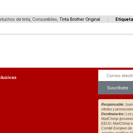
rtuchos de tinta
,
Consumibles
,
Tinta Brother Original
Etiquet
clusivas
Suscríbete
Responsable:
Juan 
ofertas y promocion
Destinatarios:
Los d
MailChimp (proveedo
EEUU. MailChimp es
Comité Europeo de 
acceder, rectificar, l