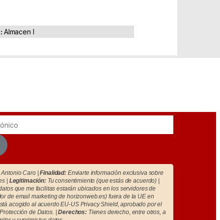
a:
Almacen I
Antonio Caro |
Finalidad:
Enviarte información exclusiva sobre
es |
Legitimación:
Tu consentimiento (que estás de acuerdo) |
atos que me facilitas estarán ubicados en los servidores de
r de email marketing de horizonweb.es) fuera de la UE en
tá acogido al acuerdo EU-US Privacy Shield, aprobado por el
Protección de Datos. |
Derechos:
Tienes derecho, entre otros, a
imitar y suprimir tus datos.