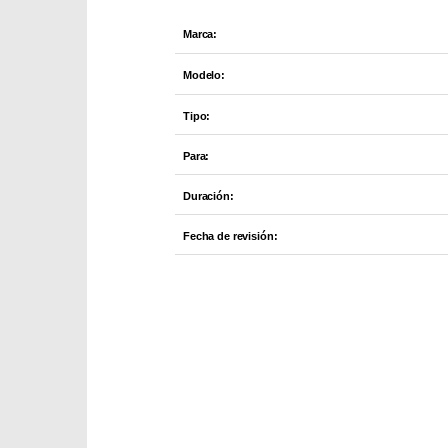
Marca:
Modelo:
Tipo:
Para:
Duración:
Fecha de revisión:
Part Number: LC123BKBP
EAN: 5014047563041