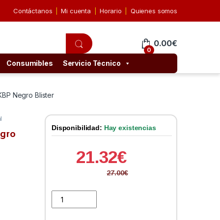
Contáctanos
Mi cuenta
Horario
Quienes somos
0.00
€
0
Consumibles
Servicio Técnico
BP Negro Blister
l
Disponibilidad:
Hay existencias
gro
21.32
€
27.00
€
Brother Cartucho LC123BKBP Negro Blister quantity