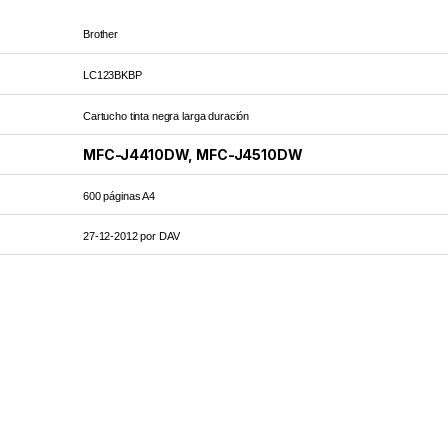
Brother
LC123BKBP
Cartucho tinta negra larga duración
MFC-J4410DW, MFC-J4510DW
600 páginas A4
27-12-2012 por DAV