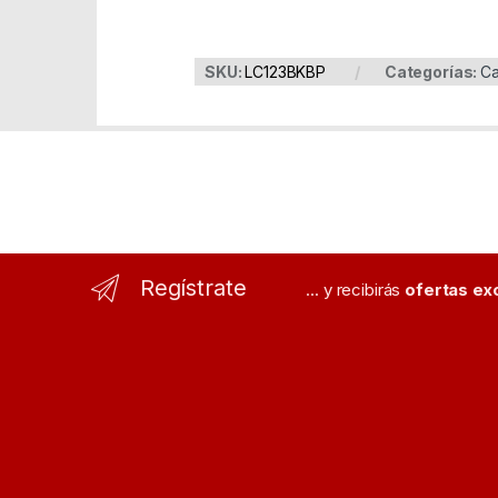
SKU:
LC123BKBP
Categorías:
Ca
Regístrate
... y recibirás
ofertas ex