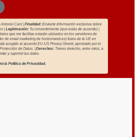
Antonio Caro |
Finalidad:
Enviarte información exclusiva sobre
es |
Legitimación:
Tu consentimiento (que estás de acuerdo) |
atos que me facilitas estarán ubicados en los servidores de
r de email marketing de horizonweb.es) fuera de la UE en
tá acogido al acuerdo EU-US Privacy Shield, aprobado por el
Protección de Datos. |
Derechos:
Tienes derecho, entre otros, a
imitar y suprimir tus datos.
to la
Política de Privacidad.