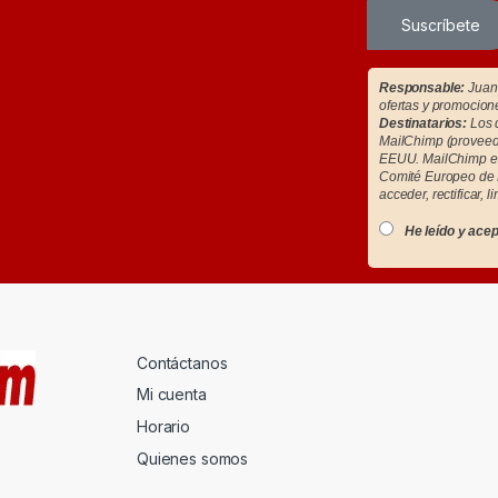
Suscríbete
Responsable:
Juan 
ofertas y promocion
Destinatarios:
Los d
MailChimp (proveedo
EEUU. MailChimp es
Comité Europeo de 
acceder, rectificar, l
He leído y acep
Contáctanos
Mi cuenta
Horario
Quienes somos