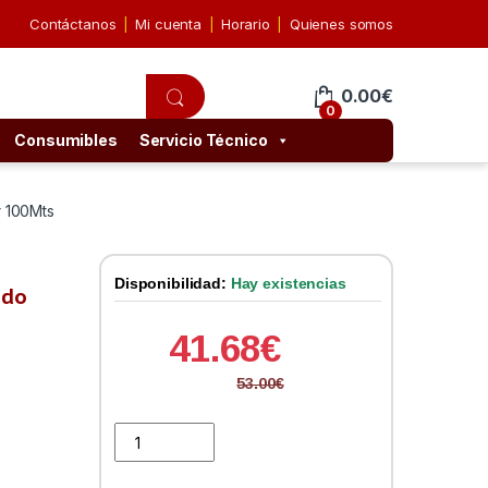
Contáctanos
Mi cuenta
Horario
Quienes somos
0.00
€
0
Consumibles
Servicio Técnico
r 100Mts
Disponibilidad:
Hay existencias
ido
41.68
€
53.00
€
Bobina Cable RJ45 CAT6 UTP Rigido Exterior 100Mts