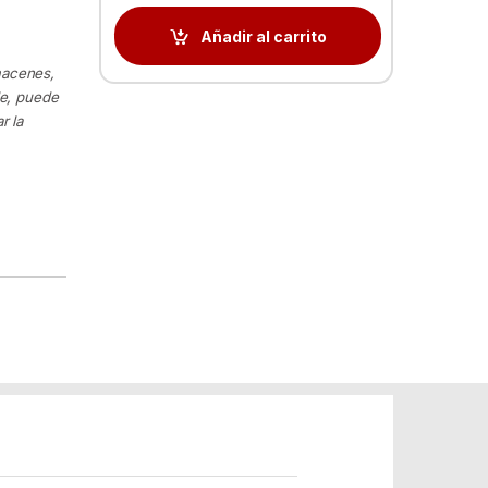
Añadir al carrito
macenes,
le, puede
r la