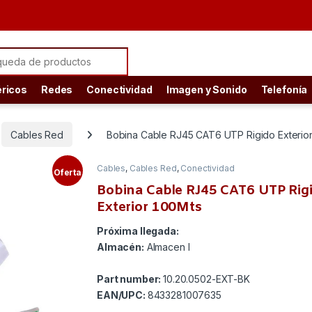
ch for:
éricos
Redes
Conectividad
Imagen y Sonido
Telefonía
Cables Red
Bobina Cable RJ45 CAT6 UTP Rigido Exterio
Cables
,
Cables Red
,
Conectividad
Oferta
Bobina Cable RJ45 CAT6 UTP Rig
Exterior 100Mts
Próxima llegada:
Almacén:
Almacen I
Part number:
10.20.0502-EXT-BK
EAN/UPC:
8433281007635