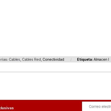
rías:
Cables
,
Cables Red
,
Conectividad
Etiqueta:
Almacen I
clusivas