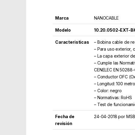
Marca
NANOCABLE
Modelo
10.20.0502-EXT-B
Caracteristicas
– Bobina cable de r
– Para uso exterior, 
– La capa exterior de
– Cumple las Normati
CENELEC EN 50288-6-
– Conductor OFC (Ox
– Longitud: 100 metr
– Color: negro
– Normativas: RoHS
– Test de funcionam
Fecha de
24-04-2018 por MS
revisión