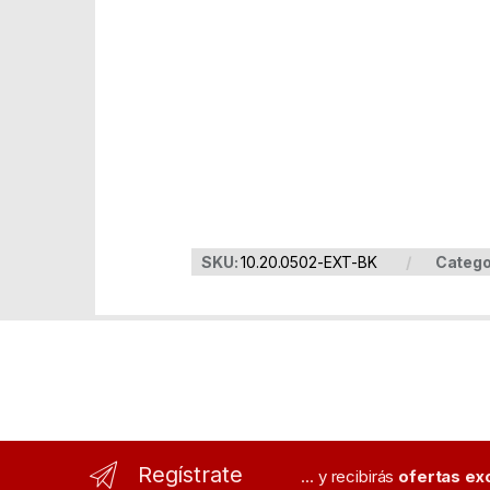
Part Number: 10.20.0502-EXT-BK
EAN: 8433281007635
SKU:
10.20.0502-EXT-BK
Catego
Regístrate
... y recibirás
ofertas ex