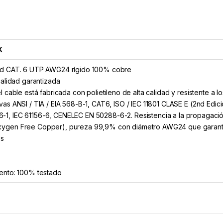
K
ed CAT. 6 UTP AWG24 rígido 100% cobre
calidad garantizada
l cable está fabricada con polietileno de alta calidad y resistente a lo
vas ANSI / TIA / EIA 568-B-1, CAT6, ISO / IEC 11801 CLASE E (2nd Edic
1, IEC 61156-6, CENELEC EN 50288-6-2. Resistencia a la propagación
ygen Free Copper), pureza 99,9% con diámetro AWG24 que garantiz
os
iento: 100% testado
B