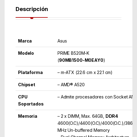
Descripción
Marca
Asus
Modelo
PRIME B520M-K
(
90MB1500-M0EAY0
)
Plataforma
– m-ATX (22.6 cm x 22.1 cm)
Chipset
– AMD® A520
CPU
– Admite procesadores con Socket A
Soportados
Memoria
– 2 x DIMM, Max. 64GB,
DDR4
4600(O.C)/4400(O.C)/4000(O.C.)/3866(
MHz Un-buffered Memory