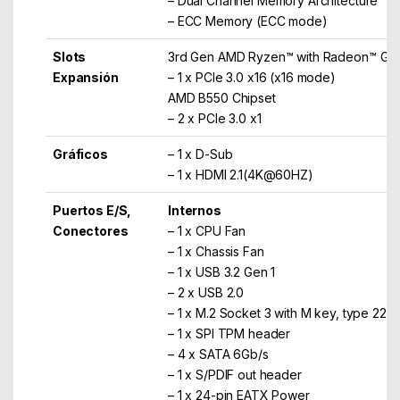
– Dual Channel Memory Architecture
– ECC Memory (ECC mode)
Slots
3rd Gen AMD Ryzen™ with Radeon™ Gra
Expansión
– 1 x PCIe 3.0 x16 (x16 mode)
AMD B550 Chipset
– 2 x PCIe 3.0 x1
Gráficos
– 1 x D-Sub
– 1 x HDMI 2.1(4K@60HZ)
Puertos E/S,
Internos
Conectores
– 1 x CPU Fan
– 1 x Chassis Fan
– 1 x USB 3.2 Gen 1
– 2 x USB 2.0
– 1 x M.2 Socket 3 with M key, type 22
– 1 x SPI TPM header
– 4 x SATA 6Gb/s
– 1 x S/PDIF out header
– 1 x 24-pin EATX Power