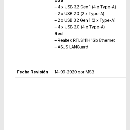
USB
– 4 x USB 3.2 Gen 1 (4 x Type-A)
– 2 x USB 2.0 (2 x Type-A)
– 2 x USB 3.2 Gen 1 (2 x Type-A)
– 4 x USB 2.0 (4 x Type-A)
Red
– Realtek RTL8111H 1Gb Ethernet
– ASUS LANGuard
Audio
– Realtek ALC887 7.1 Surround Sound H
Fecha Revisión
14-09-2020 por MSB
Part Number: 90MB1500-M0EAY0
EAN: 4718017826921