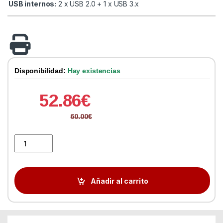
USB internos:
2 x USB 2.0 + 1 x USB 3.x
Disponibilidad:
Hay existencias
52.86
€
60.00
€
Asus Base PRIME A520M-K mATX AM4 quantity
Añadir al carrito