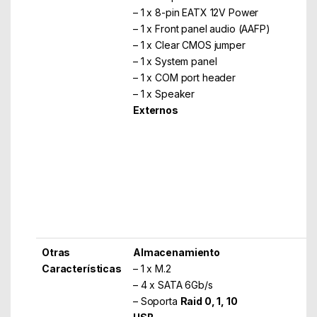
– 1 x 8-pin EATX 12V Power
– 1 x Front panel audio (AAFP)
– 1 x Clear CMOS jumper
– 1 x System panel
– 1 x COM port header
– 1 x Speaker
Externos
– 1 x PS/2 keyboard/mouse combo port
– 1 x D-Sub
– 1 x HDMI
– 1 x LAN (RJ45) port(s)
– 4 x USB 3.2 Gen 1 (blue) Type-A
– 2 x USB 2.0
– 3 x Audio jack(s)
Otras
Almacenamiento
Características
– 1 x M.2
– 4 x SATA 6Gb/s
– Soporta
Raid 0, 1, 10