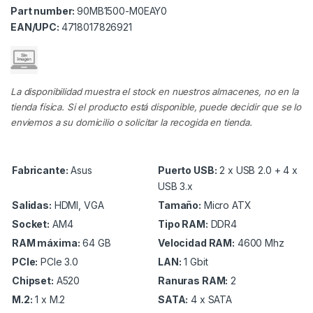
Part number:
90MB1500-M0EAY0
EAN/UPC:
4718017826921
La disponibilidad muestra el stock en nuestros almacenes, no en la
tienda física. Si el producto está disponible, puede decidir que se lo
enviemos a su domicilio o solicitar la recogida en tienda.
Fabricante:
Asus
Puerto USB:
2 x USB 2.0 + 4 x
USB 3.x
Salidas:
HDMI, VGA
Tamaño:
Micro ATX
Socket:
AM4
Tipo RAM:
DDR4
RAM máxima:
64 GB
Velocidad RAM:
4600 Mhz
PCIe:
PCIe 3.0
LAN:
1 Gbit
Chipset:
A520
Ranuras RAM:
2
M.2:
1 x M.2
SATA:
4 x SATA