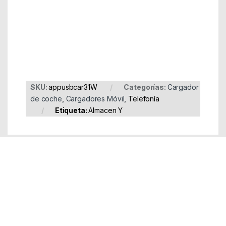
Part Number: appusbcar31W
EAN: 8435099516194
SKU:
appusbcar31W
Categorías:
Cargador
de coche
,
Cargadores Móvil
,
Telefonía
Etiqueta:
Almacen Y