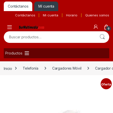
Contáctanos
Mí cuenta
Contáctanos
Mi cuenta
Horario
Quienes somos
0
Buscar por:
Productos
Inicio
Telefonía
Cargadores Móvil
Cargador 
Oferta