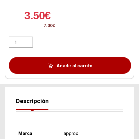
3.50
€
7.00
€
approx appusbcar31W Cargador Coche 2 Usb 3.1A Bla. quantity
Añadir al carrito
Descripción
Marca
approx