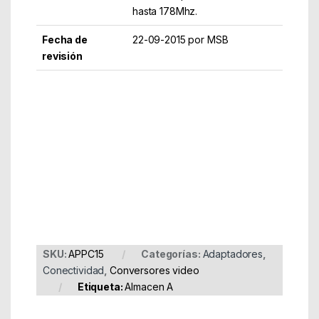
hasta 178Mhz.
Fecha de
22-09-2015 por MSB
revisión
Part Number: APPC15
EAN: 8435099518440
SKU:
APPC15
Categorías:
Adaptadores
,
Conectividad
,
Conversores video
Etiqueta:
Almacen A