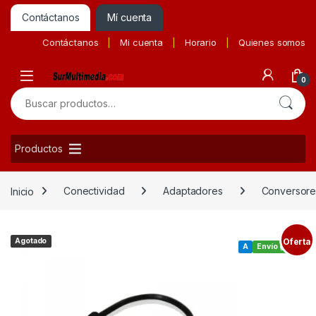
Contáctanos
Mí cuenta
Contáctanos
Mi cuenta
Horario
Quienes somos
0
Buscar por:
Productos
Inicio
Conectividad
Adaptadores
Conversore
Agotado
Oferta
A
Envío gratis