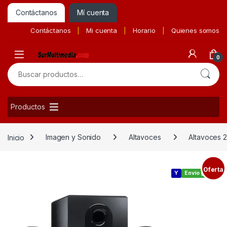
Contáctanos
Mí cuenta
Contáctanos
Mi cuenta
Horario
Quienes somos
0
Buscar por:
Productos
Inicio
Imagen y Sonido
Altavoces
Altavoces 2
Oferta
Y
Envío gratis