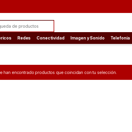
ch for:
éricos
Redes
Conectividad
Imagen y Sonido
Telefonía
e han encontrado productos que coincidan con tu selección.