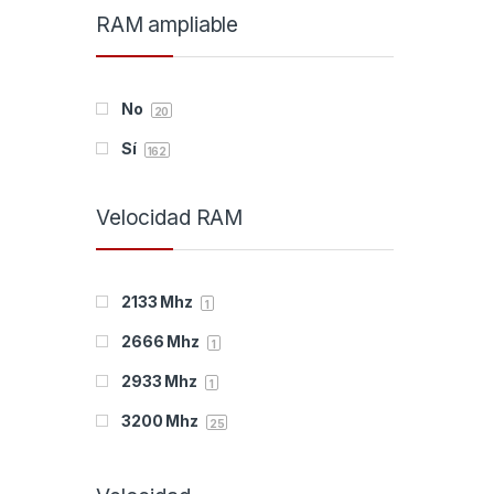
RAM ampliable
192 GB
CYBERPOWER
38
12
256 GB
D-Link
74
81
No
Deep Gaming
20
14
Sí
Dell
162
13
DELOCK
9
Velocidad RAM
Denver
1
DRIFT
24
2133 Mhz
1
Duracell
6
2666 Mhz
1
Edimax
22
2933 Mhz
1
Eminent
3
3200 Mhz
25
ENDORFY
16
4000 Mhz
1
ENERGIZER
2