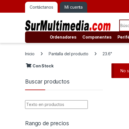
Contáctanos
Mí cuenta
Sear
Ordenadores
Componentes
Perif
Inicio
Pantalla del producto
23.6"
Con Stock
No s
Buscar productos
Rango de precios