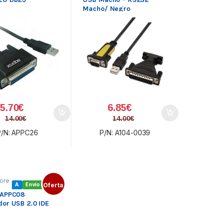
Macho/ Negro
5.70
€
6.85
€
14.00
€
14.00
€
P/N: APPC26
P/N: A104-0039
ore
A
Envío gratis
Oferta
ore
 APPC08
or USB 2.0 IDE
vida