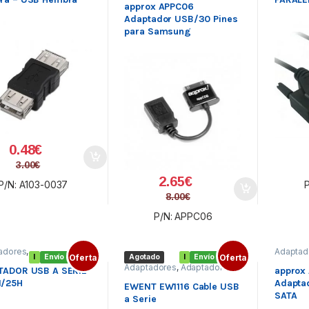
approx APPC06
Adaptador USB/30 Pines
para Samsung
0.48
€
3.00
€
2.65
€
P/N: A103-0037
8.00
€
P/N: APPC06
adores
,
Adaptad
I
Envío gratis
Oferta
Agotado
I
Envío gratis
Oferta
adores
s
,
Adaptadores
,
Adaptadores
Adaptad
TADOR USB A SERIE
approx
USB
,
Conectividad
tividad
s USB
,
/25H
Adaptad
Conecti
EWENT EW1116 Cable USB
d
SATA
a Serie