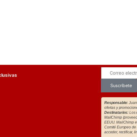
clusivas
Suscríbete
Responsable:
Juan 
ofertas y promocion
Destinatarios:
Los d
MailChimp (proveedo
EEUU. MailChimp es
Comité Europeo de 
acceder, rectificar, l