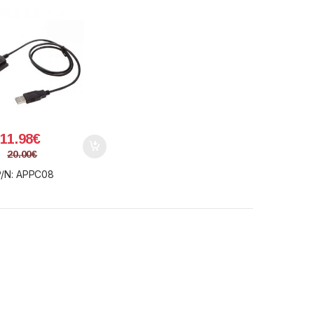
11.98
€
20.00
€
P/N: APPC08