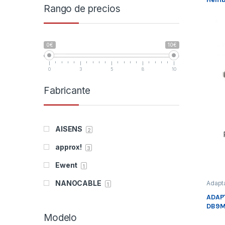
Rango de precios
0€
10€
0
3
5
8
10
Fabricante
AISENS
2
approx!
3
Ewent
1
NANOCABLE
Adapt
1
Adapt
USB
,
ADAP
10POS
Conec
0
DB9M
Modelo
3GO
0