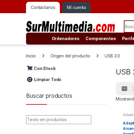
Contáctanos
Mí cuenta
Sear
Ordenadores
Componentes
Perif
Inicio
Origen del producto
USB 2.0
Con Stock
USB 
Limpiar Todo
Buscar productos
Mostrand
Adapt
s
,
Adapt
Adapt
s USB
Aise
Conec
d
Hemb