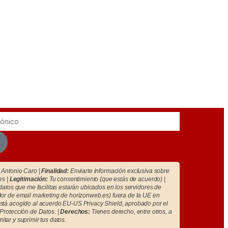
Antonio Caro |
Finalidad:
Enviarte información exclusiva sobre
es |
Legitimación:
Tu consentimiento (que estás de acuerdo) |
atos que me facilitas estarán ubicados en los servidores de
r de email marketing de horizonweb.es) fuera de la UE en
tá acogido al acuerdo EU-US Privacy Shield, aprobado por el
Protección de Datos. |
Derechos:
Tienes derecho, entre otros, a
imitar y suprimir tus datos.