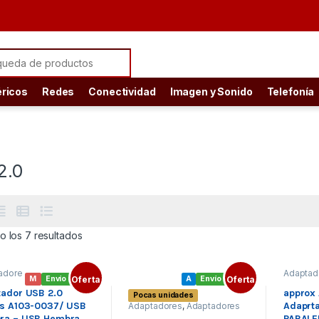
ch for:
éricos
Redes
Conectividad
Imagen y Sonido
Telefonía
2.0
Ordenado por precio: bajo a alto
o los 7 resultados
adore
Adaptad
M
Envío gratis
Oferta
A
Envío gratis
Oferta
s
,
adore
Adaptad
ador USB 2.0
approx
Pocas unidades
,
s USB
,
ns A103-0037/ USB
Adaprt
Adaptadores
,
Adaptadores
tivida
Conecti
USB
,
Conectividad
d
ra – USB Hembra
PARALE