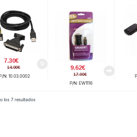
7.30
€
9.62
€
14.00
€
17.00
€
P/N: 10.03.0002
P/N: EW1116
Ordenado por precio: bajo a alto
o los 7 resultados